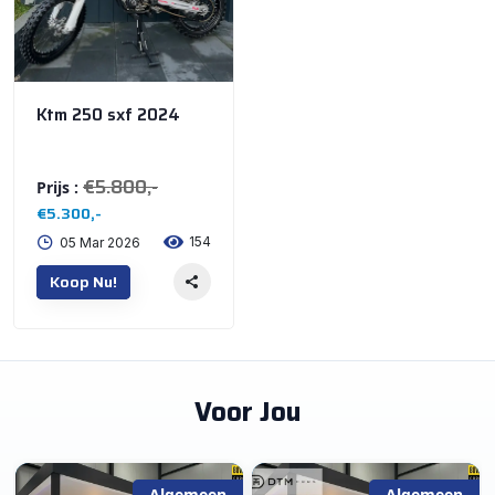
Ktm 250 sxf 2024
€5.800,-
Prijs :
€5.300,-
154
05 Mar 2026
Koop Nu!
Voor Jou
Algemeen
Algemeen