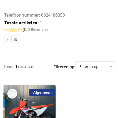
-
Telefoonnummer: 0624186359
Totale artikelen:
1
(0)
0 Recensies
Filteren op:
Filteren op
Tonen
1
resultaat
Algemeen
bij
@Handelsonderneming
roy de Jong