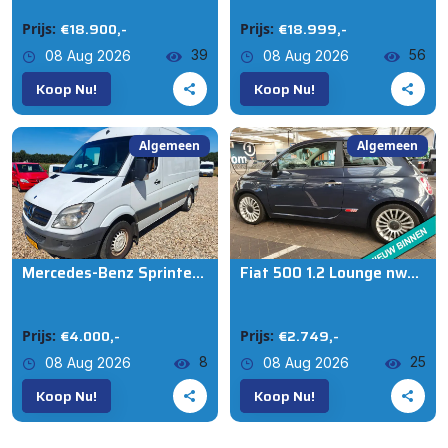
€18.900,-
€18.999,-
Prijs:
Prijs:
39
56
08 Aug 2026
08 Aug 2026
Koop Nu!
Koop Nu!
Algemeen
Algemeen
Mercedes-Benz Sprinter 513 2.2 CDI 366 HD , Apk maart 2027 , Euro 5 , 130 PK , rijd en schakelt ok.
Fiat 500 1.2 Lounge nwe distributie nwe koppeling
€4.000,-
€2.749,-
Prijs:
Prijs:
8
25
08 Aug 2026
08 Aug 2026
Koop Nu!
Koop Nu!