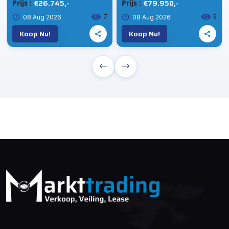
€26.745,-
€79.950,-
Prijs :
Prijs :
7
5
08 Aug 2026
08 Aug 2026
Koop Nu!
Koop Nu!