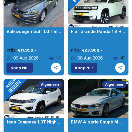
Volkswagen Golf 1.0 TSI Comfortline Pano Massage Navi Clima
Fiat Grande Panda 1.2 Hybrid POP | Registratiekorting | Apple/Android | Parkeersensoren achter
€11.950,-
€23.900,-
Prijs:
Prijs:
27
42
09 Aug 2026
08 Aug 2026
Koop Nu!
Koop Nu!
Algemeen
Algemeen
Jeep Compass 1.3T Night Eagle Liberty Edition | Apple/Android | Dealer-Onderhouden | Trekhaak
BMW 4-serie Coupé M Sport Apple CarPlay NAP Achteruitrijcamera Coupé Executive BTW AUTO