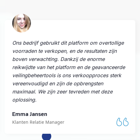
Als verzamelaar is Markttrading mijn favoriete
veilingplatform. De uitgebreide selectie en
betrouwbare verkopers zijn geweldig. Het biedt
een veilige en betrouwbare omgeving voor
zowel kopers als verkopers. Absoluut een
aanrader!
David Vermeulen
Project Manager IT