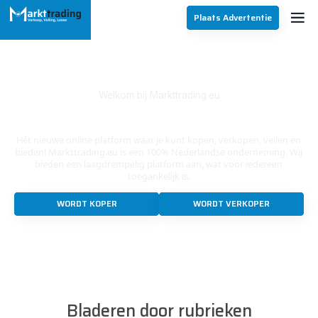
Plaats Advertentie
Welkom bij Markttrading.eu
Veilig Online Handelen
Hét nieuwe online platform waar je kunt kopen, verkopen, veilen en
bieden! Markttrading.eu is een 100% Nederlandse onderneming. Wij
bieden een laagdrempelig platform aan, wat voor iedereen
toegankelijk is.
WORDT KOPER
WORDT VERKOPER
Bladeren door rubrieken