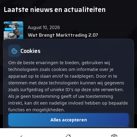
Laatste nieuws en actualiteiten
August 10, 2026
Wat Brengt Markttrading 2.0?
Cookies
June 24, 2026
Tips en Tricks
Om de beste ervaringen te bieden, gebruiken wij
technologieën zoals cookies om informatie over je
apparaat op te slaan en/of te raadplegen. Door in te
April 12, 2026
stemmen met deze technologieën kunnen wij gegevens
De opkomst van Markttrading 2.0: Een
zoals surfgedrag of unieke ID's op deze site verwerken.
revolutie in online handelen.
Als je geen toestemming geeft of uw toestemming
intrekt, kan dit een nadelige invloed hebben op bepaalde
functies en mogelijkheden.
Alles accepteren
© 2024
. Alle rechten voorbehouden.
Markttrading
Alles afwijzen