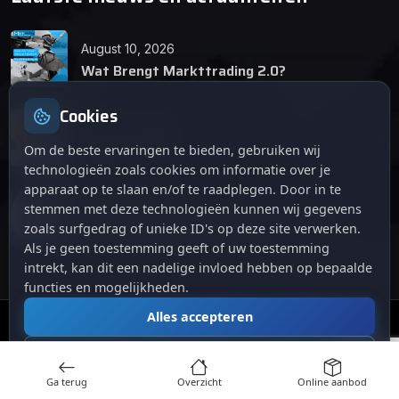
August 10, 2026
Wat Brengt Markttrading 2.0?
Cookies
June 24, 2026
Tips en Tricks
Om de beste ervaringen te bieden, gebruiken wij
technologieën zoals cookies om informatie over je
apparaat op te slaan en/of te raadplegen. Door in te
April 12, 2026
stemmen met deze technologieën kunnen wij gegevens
De opkomst van Markttrading 2.0: Een
zoals surfgedrag of unieke ID's op deze site verwerken.
revolutie in online handelen.
Als je geen toestemming geeft of uw toestemming
intrekt, kan dit een nadelige invloed hebben op bepaalde
functies en mogelijkheden.
Alles accepteren
© 2024
. Alle rechten voorbehouden.
Markttrading
Alles afwijzen
Ga terug
Overzicht
Online aanbod