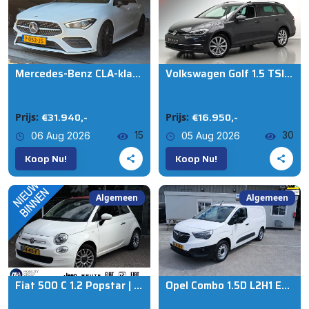
Mercedes-Benz CLA-klasse 200 Premium Plus / PANO / SFEER / CARPLAY / KEYLESS / ALCANTARA-LEDER / STOELVERW. / 19 INCH / FLIPPERS !
Volkswagen Golf 1.5 TSI Highline Business R |Massage|Carplay|Navi|LED|
€31.940,-
€16.950,-
Prijs:
Prijs:
15
30
06 Aug 2026
05 Aug 2026
Koop Nu!
Koop Nu!
Algemeen
Algemeen
Fiat 500 C 1.2 Popstar | Airco | Sensoren | Cabrio
Opel Combo 1.5D L2H1 Edition airc euro 6