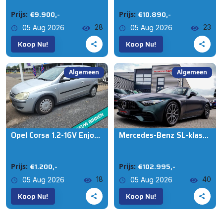
€9.900,-
€10.890,-
Prijs:
Prijs:
28
23
05 Aug 2026
05 Aug 2026
Koop Nu!
Koop Nu!
Algemeen
Algemeen
Opel Corsa 1.2-16V Enjoy NWE APK
Mercedes-Benz SL-klasse Roadster AMG 43 | Burmester | Digital Light | Parktronic | Sport uitlaat | Stoelkoeling | Nekverwarming |
€1.200,-
€102.995,-
Prijs:
Prijs:
18
40
05 Aug 2026
05 Aug 2026
Koop Nu!
Koop Nu!