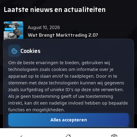
Laatste nieuws en actualiteiten
August 10, 2026
Wat Brengt Markttrading 2.0?
Cookies
June 24, 2026
Tips en Tricks
Om de beste ervaringen te bieden, gebruiken wij
technologieën zoals cookies om informatie over je
apparaat op te slaan en/of te raadplegen. Door in te
April 12, 2026
stemmen met deze technologieën kunnen wij gegevens
De opkomst van Markttrading 2.0: Een
zoals surfgedrag of unieke ID's op deze site verwerken.
revolutie in online handelen.
Als je geen toestemming geeft of uw toestemming
intrekt, kan dit een nadelige invloed hebben op bepaalde
functies en mogelijkheden.
Alles accepteren
© 2024
. Alle rechten voorbehouden.
Markttrading
Alles afwijzen