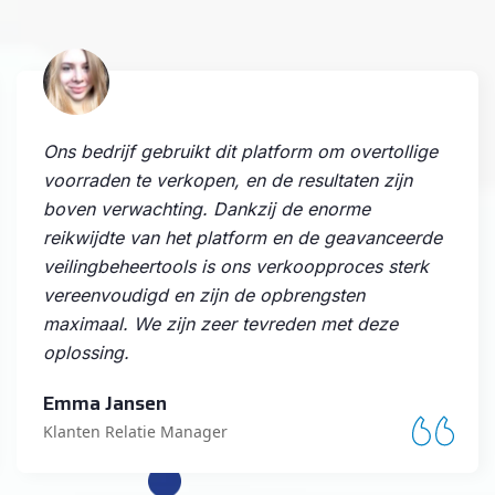
Als verzamelaar is Markttrading mijn favoriete
veilingplatform. De uitgebreide selectie en
betrouwbare verkopers zijn geweldig. Het biedt
een veilige en betrouwbare omgeving voor
zowel kopers als verkopers. Absoluut een
aanrader!
David Vermeulen
Project Manager IT