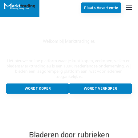
Plaats Advertentie
Welkom bij Markttrading.eu
Veilig Online Handelen
Hét nieuwe online platform waar je kunt kopen, verkopen, veilen en
bieden! Markttrading.eu is een 100% Nederlandse onderneming. Wij
bieden een laagdrempelig platform aan, wat voor iedereen
toegankelijk is.
WORDT KOPER
WORDT VERKOPER
Bladeren door rubrieken