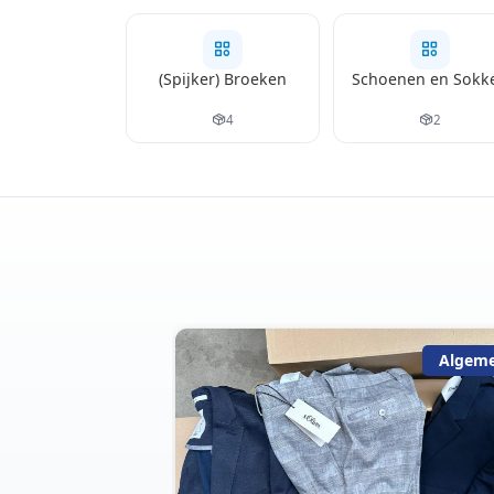
(Spijker) Broeken
Schoenen en Sokk
4
2
Algemeen
Algem