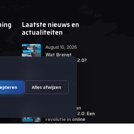
ning
Laatste nieuws en
actualiteiten
August 10, 2026
Wat Brengt
Markttrading 2.0?
June 24, 2026
Tips en Tricks
cepteren
Alles afwijzen
April 12, 2026
De opkomst van
Markttrading 2.0: Een
revolutie in online
handelen.