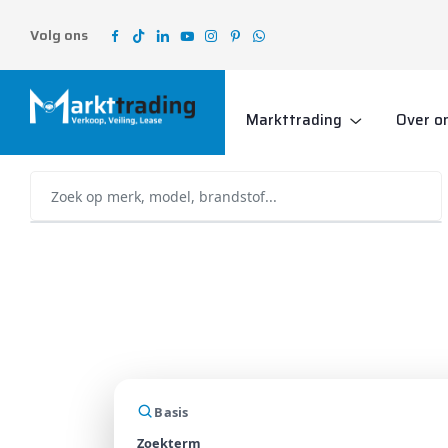
Volg ons
Markttrading
Over o
Basis
Zoekterm