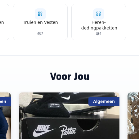
en
Truien en Vesten
Heren-
kledingpakketten
2
1
Voor Jou
een
Algemeen