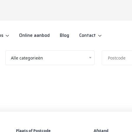
ns
Online aanbod
Blog
Contact
Alle categorieën
Vind jouw droomaanbod
Zoek in Kleding | Heren
Plaats of Postcode
Afstand