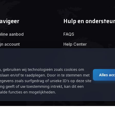
avigeer
Hulp en ondersteu
line aanbod
FAQS
jn account
Help Center
Veilig online handelen
Algemene voorwaarden
, gebruiken wij technologieën zoals cookies om
Privacybeleid
Alles ac
e slaan en/of te raadplegen. Door in te stemmen met
gevens zoals surfgedrag of unieke ID's op deze site
ng geeft of uw toestemming intrekt, kan dit een
alde functies en mogelijkheden.