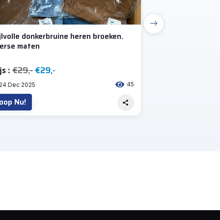
jlvolle donkerbruine heren broeken.
Nieuwe verschil
verse maten
€29,-
€29,-
€15,-
€15,
js :
Prijs :
45
24 Dec 2025
24 Dec 2025
oop Nu!
Koop Nu!