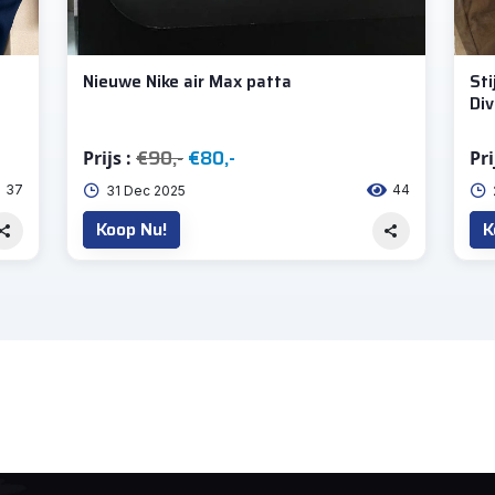
Nieuwe Nike air Max patta
Sti
Di
€90,-
€80,-
Prijs :
Pri
37
44
31 Dec 2025
Koop Nu!
K