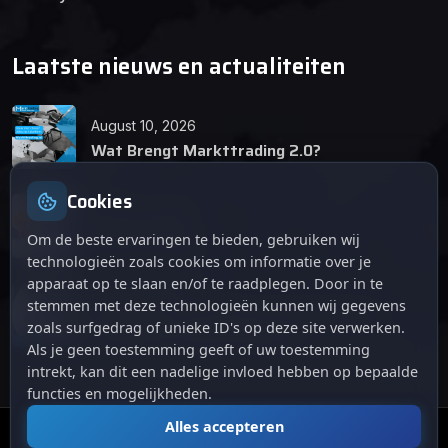
Laatste nieuws en actualiteiten
August 10, 2026
Wat Brengt Markttrading 2.0?
Cookies
June 24, 2026
Tips en Tricks
Om de beste ervaringen te bieden, gebruiken wij
technologieën zoals cookies om informatie over je
apparaat op te slaan en/of te raadplegen. Door in te
April 12, 2026
stemmen met deze technologieën kunnen wij gegevens
De opkomst van Markttrading 2.0: Een
zoals surfgedrag of unieke ID's op deze site verwerken.
revolutie in online handelen.
Als je geen toestemming geeft of uw toestemming
intrekt, kan dit een nadelige invloed hebben op bepaalde
functies en mogelijkheden.
Alles accepteren
© 2024
. Alle rechten voorbehouden.
Markttrading