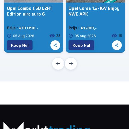
Opel Combo 1.5D L2H1
Opel Corsa 1.2-16V Enjoy
Edition airc euro 6
NWE APK
€10.890,-
€1.200,-
Prijs :
Prijs :
23
18
05 Aug 2026
05 Aug 2026
Koop Nu!
Koop Nu!