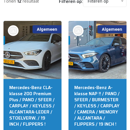
Filteren op:
Filteren op
Tonen
12
resultaat
Algemeen
Algemeen
bij @'t Meuterke
bij @'t Meuterke
Store
Store
Mercedes-Benz CLA-
Mercedes-Benz A-
klasse 200 Premium
klasse NAP !! / PANO /
Plus / PANO / SFEER /
SFEER / BURMESTER
CARPLAY / KEYLESS /
/ KEYLESS / CARPLAY
ALCANTARA-LEDER /
/ CAMERA / MEMORY
STOELVERW. / 19
/ ALCANTARA /
INCH / FLIPPERS !
FLIPPERS / 19 INCH !