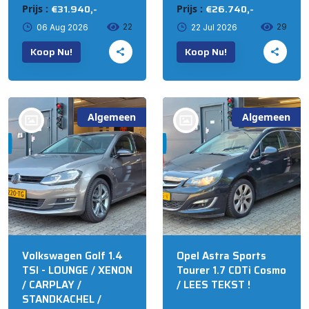
€31.940,-
€26.740,-
Prijs :
Prijs :
22
29
06 Aug 2026
22 Jul 2026
Koop Nu!
Koop Nu!
Algemeen
Algemeen
bij @'t Meuterke
bij @'t Meuterke
Store
Store
Volkswagen Golf 1.4
Opel Astra Sports
TSI - LOUNGE / XENON
Tourer 1.7 CDTi Cosmo
/ CARPLAY /
/ LEES TEKST !
STANDKACHEL /