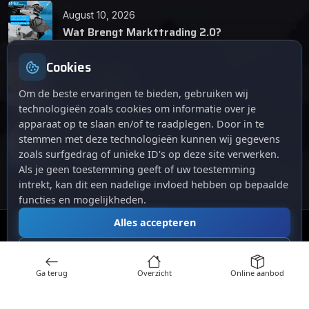
August 10, 2026
Wat Brengt Markttrading 2.0?
Cookies
June 24, 2026
Tips en Tricks
Om de beste ervaringen te bieden, gebruiken wij
technologieën zoals cookies om informatie over je
apparaat op te slaan en/of te raadplegen. Door in te
April 12, 2026
stemmen met deze technologieën kunnen wij gegevens
De opkomst van Markttrading 2.0: Een
zoals surfgedrag of unieke ID's op deze site verwerken.
revolutie in online handelen.
Als je geen toestemming geeft of uw toestemming
intrekt, kan dit een nadelige invloed hebben op bepaalde
functies en mogelijkheden.
Alles accepteren
© 2024
. Alle rechten voorbehouden.
Markttrading
Alles afwijzen
Ga terug
Overzicht
Online aanbod