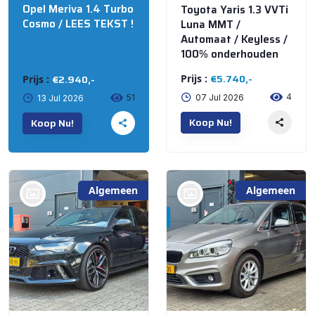
Opel Meriva 1.4 Turbo
Toyota Yaris 1.3 VVTi
Cosmo / LEES TEKST !
Luna MMT /
Automaat / Keyless /
100% onderhouden
€5.740,-
€2.940,-
Prijs :
Prijs :
4
51
07 Jul 2026
13 Jul 2026
Koop Nu!
Koop Nu!
Algemeen
Algemeen
bij @'t Meuterke
bij @'t Meuterke
Store
Store