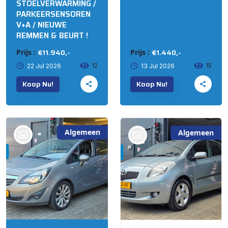
STOELVERWARMING /
PARKEERSENSOREN
V+A / NIEUWE
REMMEN & BEURT !
€11.940,-
€1.440,-
Prijs :
Prijs :
12
15
22 Jul 2026
13 Jul 2026
Koop Nu!
Koop Nu!
Algemeen
Algemeen
bij @'t Meuterke
bij @'t Meuterke
Store
Store