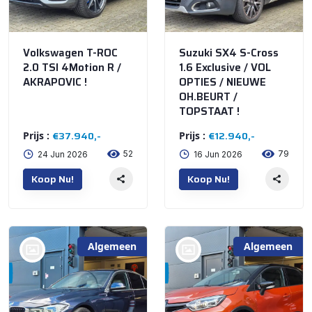
Volkswagen T-ROC
Suzuki SX4 S-Cross
2.0 TSI 4Motion R /
1.6 Exclusive / VOL
AKRAPOVIC !
OPTIES / NIEUWE
OH.BEURT /
TOPSTAAT !
€37.940,-
€12.940,-
Prijs :
Prijs :
52
79
24 Jun 2026
16 Jun 2026
Koop Nu!
Koop Nu!
Algemeen
Algemeen
bij @'t Meuterke
bij @'t Meuterke
Store
Store