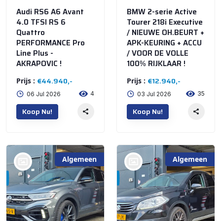
Audi RS6 A6 Avant
BMW 2-serie Active
4.0 TFSI RS 6
Tourer 218i Executive
Quattro
/ NIEUWE OH.BEURT +
PERFORMANCE Pro
APK-KEURING + ACCU
Line Plus -
/ VOOR DE VOLLE
AKRAPOVIC !
100% RIJKLAAR !
€44.940,-
€12.940,-
Prijs :
Prijs :
4
35
06 Jul 2026
03 Jul 2026
Koop Nu!
Koop Nu!
Algemeen
Algemeen
bij @'t Meuterke
bij @'t Meuterke
Store
Store