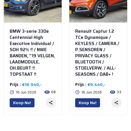
BMW 3-serie 330e
Renault Captur 1.2
Centennial High
TCe Dynamique /
Executive Individual /
KEYLESS / CAMERA /
SOH 92% !! / NWE
P.SENSOREN /
BANDEN, ''19 VELGEN,
PRIVACY GLASS /
LAADMODULE,
BLUETOOTH /
OH.BEURT !!
STOELVERW. / ALL-
TOPSTAAT !!
SEASONS / DAB+ !
€18.940,-
€9.440,-
Prijs :
Prijs :
68
33
16 Jun 2026
16 Jun 2026
Koop Nu!
Koop Nu!