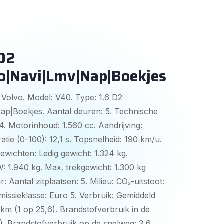
 D2
o|Navi|Lmv|Nap|Boekjes
 Volvo. Model: V40. Type: 1.6 D2
p|Boekjes. Aantal deuren: 5. Technische
 4. Motorinhoud: 1.560 cc. Aandrijving:
atie (0-100): 12,1 s. Topsnelheid: 190 km/u.
ewichten: Ledig gewicht: 1.324 kg.
 1.940 kg. Max. trekgewicht: 1.300 kg
: Aantal zitplaatsen: 5. Milieu: CO₂-uitstoot:
Emissieklasse: Euro 5. Verbruik: Gemiddeld
0km (1 op 25,6). Brandstofverbruik in de
7). Brandstofverbruik op de snelweg: 3,6