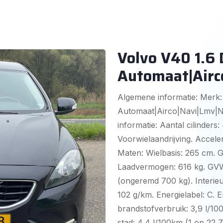
Volvo V40 1.6
Automaat|Airc
Algemene informatie: Merk:
Automaat|Airco|Navi|Lmv|Na
informatie: Aantal cilinders:
Voorwielaandrijving. Acceler
Maten: Wielbasis: 265 cm. G
Laadvermogen: 616 kg. GVW:
(ongeremd 700 kg). Interieur
102 g/km. Energielabel: C. 
brandstofverbruik: 3,9 l/10
stad: 4,4 l/100km (1 op 22,