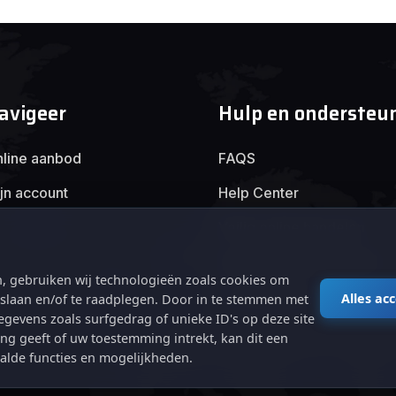
avigeer
Hulp en ondersteu
line aanbod
FAQS
jn account
Help Center
Veilig online handelen
Algemene voorwaarden
, gebruiken wij technologieën zoals cookies om
Privacybeleid
Alles ac
e slaan en/of te raadplegen. Door in te stemmen met
gevens zoals surfgedrag of unieke ID's op deze site
ng geeft of uw toestemming intrekt, kan dit een
alde functies en mogelijkheden.