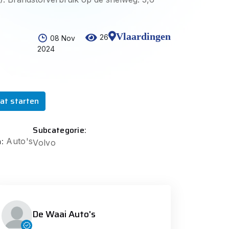
Vlaardingen
26
08 Nov
2024
at starten
Subcategorie:
:
Auto's
Volvo
De Waai Auto's