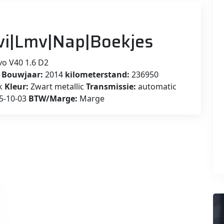
vi|Lmv|Nap|Boekjes
vo V40 1.6 D2
s
Bouwjaar:
2014
kilometerstand:
236950
k
Kleur:
Zwart metallic
Transmissie:
automatic
5-10-03
BTW/Marge:
Marge