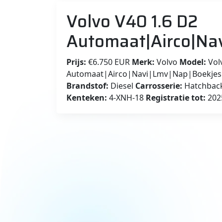
Volvo V40 1.6 D2
Automaat|Airco|Na
Prijs:
€6.750 EUR
Merk:
Volvo
Model:
Vol
Automaat|Airco|Navi|Lmv|Nap|Boekje
Brandstof:
Diesel
Carrosserie:
Hatchbac
Kenteken:
4-XNH-18
Registratie tot:
202