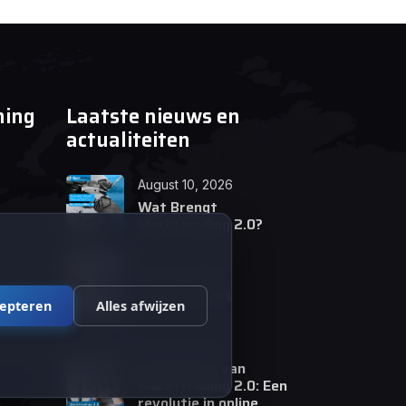
ning
Laatste nieuws en
actualiteiten
August 10, 2026
Wat Brengt
Markttrading 2.0?
June 24, 2026
Tips en Tricks
cepteren
Alles afwijzen
April 12, 2026
De opkomst van
Markttrading 2.0: Een
revolutie in online