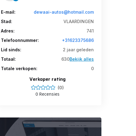
E-mail:
dewaai-autos@hotmail.com
Stad:
VLAARDINGEN
Adres:
741
Telefoonnummer:
+31623375686
Lid sinds:
2 jaar geleden
Totaal:
630
Bekijk alles
Totale verkopen:
0
Verkoper rating
(0)
0 Recensies