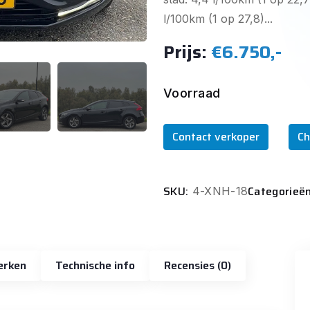
l/100km (1 op 27,8)...
Prijs:
€6.750,-
Voorraad
Contact verkoper
Ch
SKU:
Categorieën
4-XNH-18
erken
Technische info
Recensies (0)