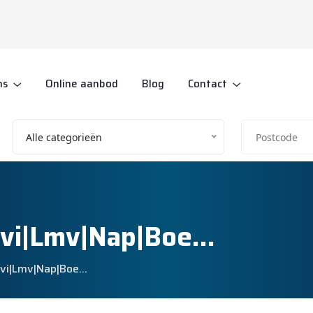
ns
Online aanbod
Blog
Contact
Alle categorieën
avi|Lmv|Nap|Boe…
avi|Lmv|Nap|Boe…