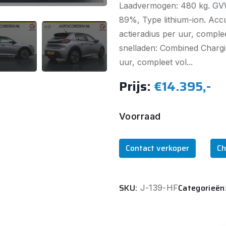
Laadvermogen: 480 kg. GVW:
89%, Type lithium-ion. Accu
actieradius per uur, comple
snelladen: Combined Chargi
uur, compleet vol...
Prijs:
€14.395,-
Voorraad
Contact verkoper
Ch
SKU:
Categorieën
J-139-HF