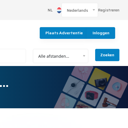
Registreren
NL
Nederlands
Plaats Advertentie
Inloggen
Zoeken
Alle afstanden…
%…