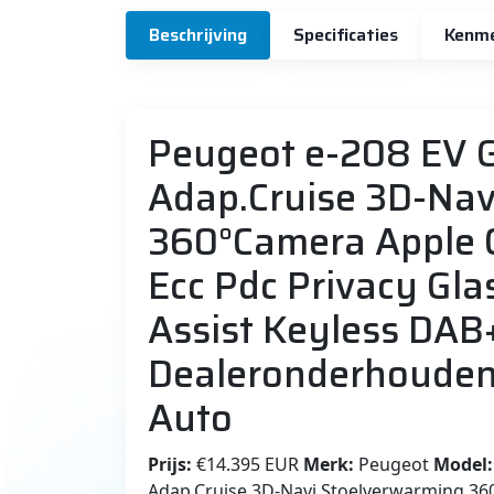
Beschrijving
Specificaties
Kenm
Peugeot e-208 EV
Adap.Cruise 3D-Nav
360°Camera Apple 
Ecc Pdc Privacy Gla
Assist Keyless DAB
Dealeronderhouden 
Auto
Prijs:
€14.395 EUR
Merk:
Peugeot
Model:
Adap.Cruise 3D-Navi Stoelverwarming 36