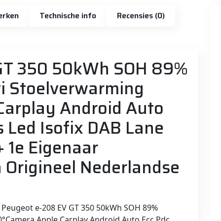
erken
Technische info
Recensies (0)
 GT 350 50kWh SOH 89%
i Stoelverwarming
Carplay Android Auto
s Led Isofix DAB Lane
+ 1e Eigenaar
Origineel Nederlandse
Peugeot e-208 EV GT 350 50kWh SOH 89%
0°Camera Apple Carplay Android Auto Ecc Pdc