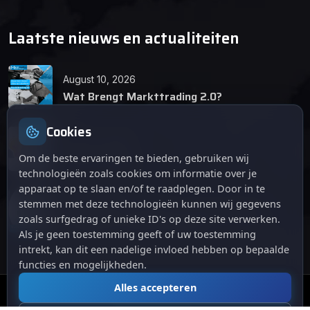
Laatste nieuws en actualiteiten
August 10, 2026
Wat Brengt Markttrading 2.0?
Cookies
June 24, 2026
Tips en Tricks
Om de beste ervaringen te bieden, gebruiken wij
technologieën zoals cookies om informatie over je
apparaat op te slaan en/of te raadplegen. Door in te
April 12, 2026
stemmen met deze technologieën kunnen wij gegevens
De opkomst van Markttrading 2.0: Een
zoals surfgedrag of unieke ID's op deze site verwerken.
revolutie in online handelen.
Als je geen toestemming geeft of uw toestemming
intrekt, kan dit een nadelige invloed hebben op bepaalde
functies en mogelijkheden.
Alles accepteren
© 2024
. Alle rechten voorbehouden.
Markttrading