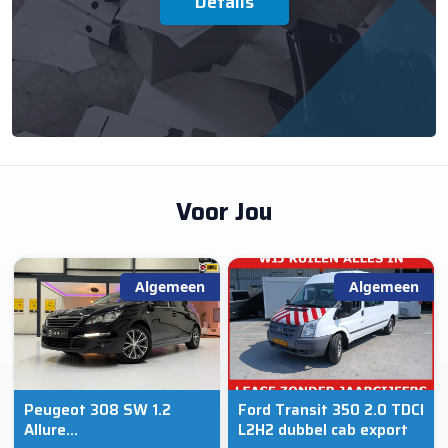
Details
Voor Jou
Algemeen
Algemeen
Peugeot 308 SW 1.2
Ford Transit 350 2.0 TDCI
Allure
L2H2 dubbel cab export