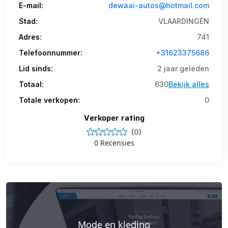
E-mail:
dewaai-autos@hotmail.com
Stad:
VLAARDINGEN
Adres:
741
Telefoonnummer:
+31623375686
Lid sinds:
2 jaar geleden
Totaal:
630
Bekijk alles
Totale verkopen:
0
Verkoper rating
(0)
0 Recensies
Mode en kleding