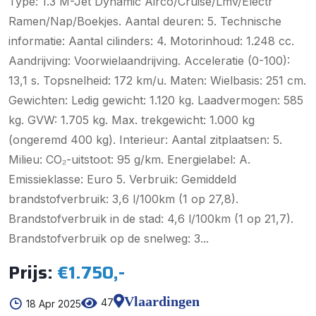
Type: 1.3 M-Jet Dynamic Airco/Cruise/Lmv/Electr
Ramen/Nap/Boekjes. Aantal deuren: 5. Technische
informatie: Aantal cilinders: 4. Motorinhoud: 1.248 cc.
Aandrijving: Voorwielaandrijving. Acceleratie (0-100):
13,1 s. Topsnelheid: 172 km/u. Maten: Wielbasis: 251 cm.
Gewichten: Ledig gewicht: 1.120 kg. Laadvermogen: 585
kg. GVW: 1.705 kg. Max. trekgewicht: 1.000 kg
(ongeremd 400 kg). Interieur: Aantal zitplaatsen: 5.
Milieu: CO₂-uitstoot: 95 g/km. Energielabel: A.
Emissieklasse: Euro 5. Verbruik: Gemiddeld
brandstofverbruik: 3,6 l/100km (1 op 27,8).
Brandstofverbruik in de stad: 4,6 l/100km (1 op 21,7).
Brandstofverbruik op de snelweg: 3...
Prijs:
€1.750,-
Vlaardingen
47
18 Apr 2025