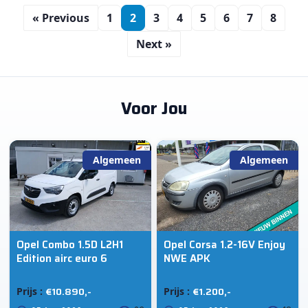
« Previous
1
2
3
4
5
6
7
8
Next »
Voor Jou
Algemeen
Algemeen
Opel Combo 1.5D L2H1
Opel Corsa 1.2-16V Enjoy
Edition airc euro 6
NWE APK
€10.890,-
€1.200,-
Prijs :
Prijs :