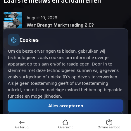
Laatste nieuws en actualiteiten
August 10, 2026
Wat Brengt Markttrading 2.0?
Cookies
June 24, 2026
Tips en Tricks
Om de beste ervaringen te bieden, gebruiken wij
technologieën zoals cookies om informatie over je
apparaat op te slaan en/of te raadplegen. Door in te
April 12, 2026
stemmen met deze technologieën kunnen wij gegevens
De opkomst van Markttrading 2.0: Een
zoals surfgedrag of unieke ID's op deze site verwerken.
revolutie in online handelen.
Als je geen toestemming geeft of uw toestemming
intrekt, kan dit een nadelige invloed hebben op bepaalde
functies en mogelijkheden.
Alles accepteren
© 2024
. Alle rechten voorbehouden.
Markttrading
Alles afwijzen
Ga terug
Overzicht
Online aanbod