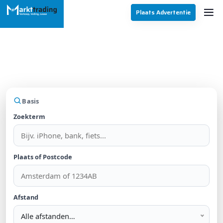
Plaats Advertentie
Vind jouw droomaanbod
Zoek in CD's en DVD's
Basis
Zoekterm
Plaats of Postcode
Afstand
Alle afstanden…