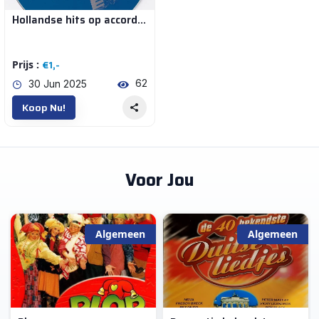
Hollandse hits op accordeon
CD's en DVD's (5)
€1,-
Prijs :
CD's | Nederlandstalig
62
30 Jun 2025
Koop Nu!
€0
€1
Voor Jou
Voeg Toe
Opnieuw Instellen
Algemeen
Algemeen