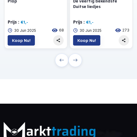
Plop
De veertig bekendste
Duitse liedjes
€1,-
€1,-
Prijs :
Prijs :
68
273
30 Jun 2025
30 Jun 2025
Koop Nu!
Koop Nu!