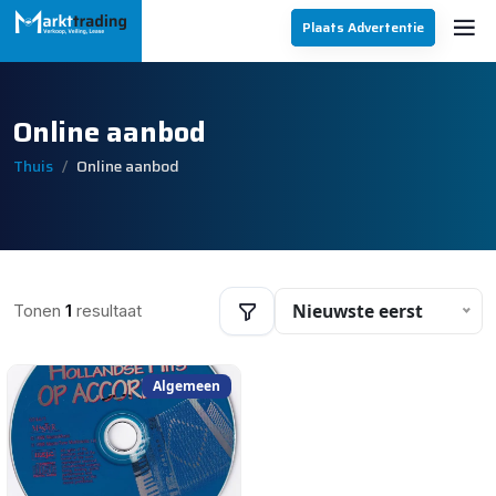
Plaats Advertentie
Online aanbod
Thuis
Online aanbod
Nieuwste eerst
Tonen
1
resultaat
Algemeen
Filters