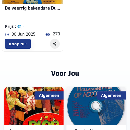
De veertig bekendste Duitse liedjes
CD's en DVD's (5)
€1,-
Prijs :
CD's | Schlagers
273
30 Jun 2025
Koop Nu!
€0
€1
Voor Jou
Voeg Toe
Opnieuw Instellen
Algemeen
Algemeen