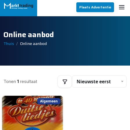
Plaats Advertentie
Online aanbod
Thuis
Online aanbod
Nieuwste eerst
Tonen
1
resultaat
Algemeen
Filters