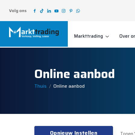
Volg ons
Markttrading
Over o
Online aanbod
Thuis
Online aanbod
Opnieuw Instellen
Tonen