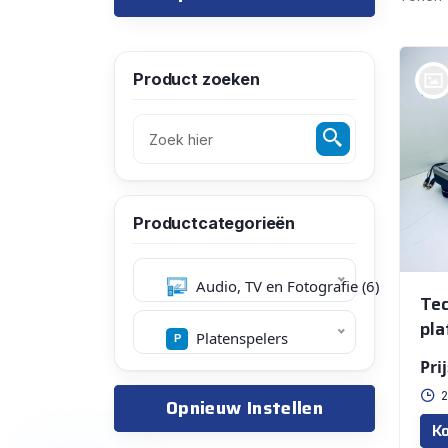
Product zoeken
bij @Peter De Langhe
Productcategorieën
Audio, TV en Fotografie (6)
Tec
pla
Platenspelers
Prij
2
Opnieuw Instellen
Ko