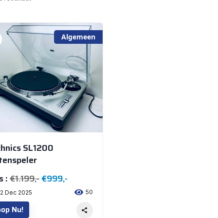
Algemeen
hnics SL1200
tenspeler
€1.199,-
€999,-
s :
50
2 Dec 2025
op Nu!