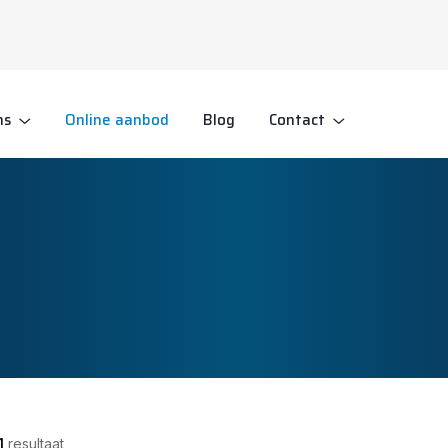
ns
Online aanbod
Blog
Contact
1
resultaat