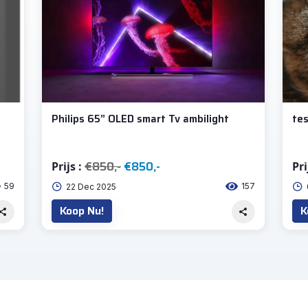
Philips 65” OLED smart Tv ambilight
te
€850,-
€850,-
Prijs :
Pri
59
157
22 Dec 2025
Koop Nu!
K