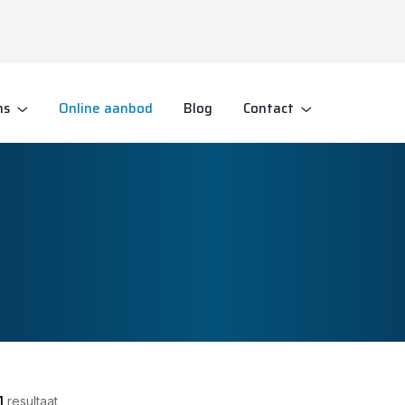
ns
Online aanbod
Blog
Contact
1
resultaat