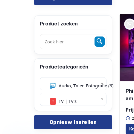
Product zoeken
bij @Peter De Langhe
Productcategorieën
Audio, TV en Fotografie (6)
Phi
amb
TV | TV's
Prij
2
Opnieuw Instellen
Ko