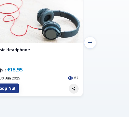
sic Headphone
test212
€16,95
€20.000,
js :
Prijs :
57
30 Jun 2025
02 Jan 2026
oop Nu!
Koop Nu!