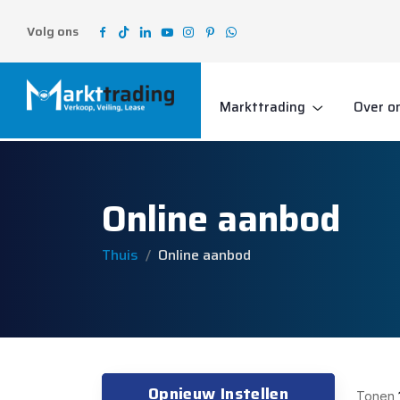
Volg ons
Markttrading
Over o
Online aanbod
Thuis
Online aanbod
Opnieuw Instellen
Tonen