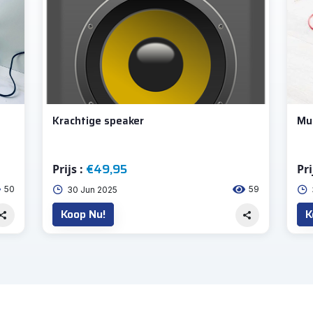
Krachtige speaker
Mu
€49,95
Prijs :
Pri
50
59
30 Jun 2025
Koop Nu!
K