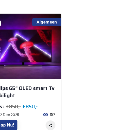
Algemeen
lips 65” OLED smart Tv
ilight
€850,-
€850,-
s :
157
2 Dec 2025
op Nu!