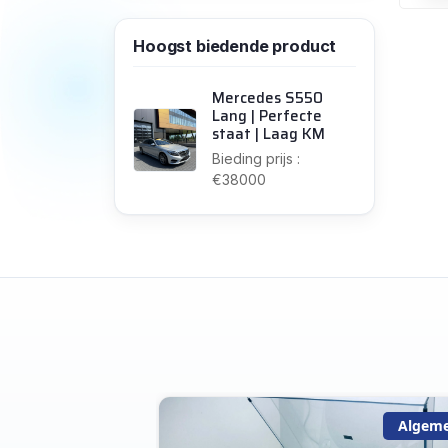
Hoogst biedende product
Mercedes S550
Lang | Perfecte
staat | Laag KM
Bieding prijs :
€38000
Algemeen
Algem