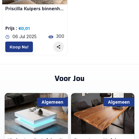
Priscilla Kuipers binnenhuis architect
Huis en Inrichting (7)
€0,01
Prijs :
Huis en Inrichting | Complete Inrichtingen
300
06 Jul 2025
Koop Nu!
€0
€365
Voor Jou
Voeg Toe
Opnieuw Instellen
Algemeen
Algemeen