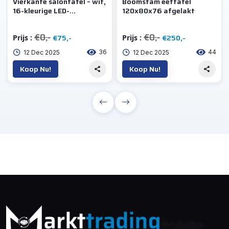
Vierkante salontafel – wit,
Boomstam eettafel
16-kleurige LED-
120x80x76 afgelakt
verlichting, 70 x 70 x 36
cm
€0,-
€0,-
€75,-
€250,-
Prijs :
Prijs :
36
44
12 Dec 2025
12 Dec 2025
Koop Nu!
Koop Nu!