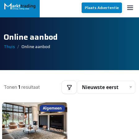
Plaats Advertentie
Online aanbod
Thuis
Online aanbod
Nieuwste eerst
Tonen
1
resultaat
Algemeen
Filters