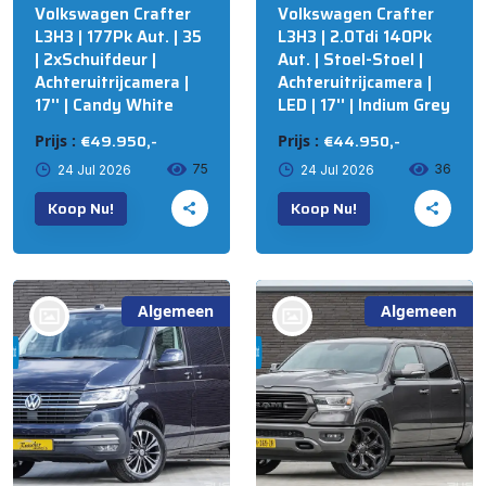
Volkswagen Crafter
Volkswagen Crafter
L3H3 | 177Pk Aut. | 35
L3H3 | 2.0Tdi 140Pk
| 2xSchuifdeur |
Aut. | Stoel-Stoel |
Achteruitrijcamera |
Achteruitrijcamera |
17'' | Candy White
LED | 17'' | Indium Grey
€49.950,-
€44.950,-
Prijs :
Prijs :
75
36
24 Jul 2026
24 Jul 2026
Koop Nu!
Koop Nu!
Algemeen
Algemeen
bij @Russcher Auto's
bij @Russcher Auto's
STAPHORST
STAPHORST