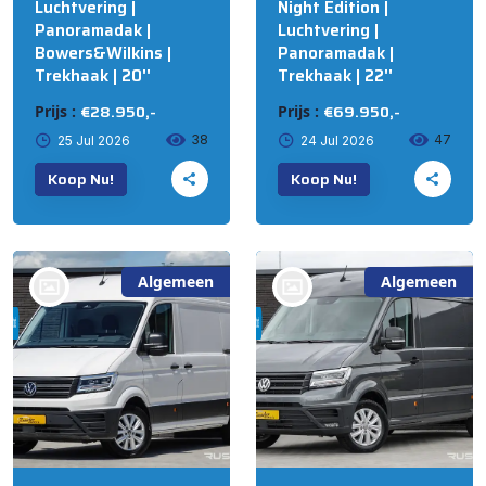
Luchtvering |
Night Edition |
Panoramadak |
Luchtvering |
Bowers&Wilkins |
Panoramadak |
Trekhaak | 20''
Trekhaak | 22''
€28.950,-
€69.950,-
Prijs :
Prijs :
38
47
25 Jul 2026
24 Jul 2026
Koop Nu!
Koop Nu!
Algemeen
Algemeen
bij @Russcher Auto's
bij @Russcher Auto's
STAPHORST
STAPHORST