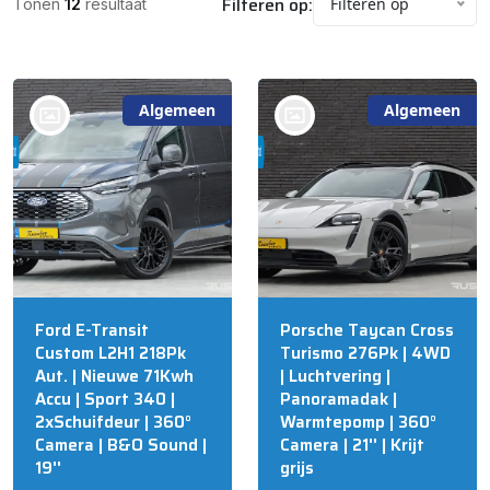
Filteren op:
Filteren op
Tonen
12
resultaat
Algemeen
Algemeen
bij @Russcher Auto's
bij @Russcher Auto's
STAPHORST
STAPHORST
Ford E-Transit
Porsche Taycan Cross
Custom L2H1 218Pk
Turismo 276Pk | 4WD
Aut. | Nieuwe 71Kwh
| Luchtvering |
Accu | Sport 340 |
Panoramadak |
2xSchuifdeur | 360°
Warmtepomp | 360°
Camera | B&O Sound |
Camera | 21'' | Krijt
19''
grijs