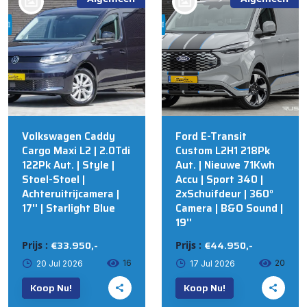
bij @Russcher Auto's
bij @Russcher Auto's
STAPHORST
STAPHORST
Volkswagen Caddy
Ford E-Transit
Cargo Maxi L2 | 2.0Tdi
Custom L2H1 218Pk
122Pk Aut. | Style |
Aut. | Nieuwe 71Kwh
Stoel-Stoel |
Accu | Sport 340 |
Achteruitrijcamera |
2xSchuifdeur | 360°
17'' | Starlight Blue
Camera | B&O Sound |
19''
€33.950,-
€44.950,-
Prijs :
Prijs :
16
20
20 Jul 2026
17 Jul 2026
Koop Nu!
Koop Nu!