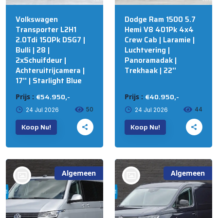
Volkswagen
Dodge Ram 1500 5.7
Transporter L2H1
Hemi V8 401Pk 4x4
2.0Tdi 150Pk DSG7 |
Crew Cab | Laramie |
Bulli | 28 |
Luchtvering |
2xSchuifdeur |
Panoramadak |
Achteruitrijcamera |
Trekhaak | 22''
17'' | Starlight Blue
€54.950,-
€40.950,-
Prijs :
Prijs :
50
44
24 Jul 2026
24 Jul 2026
Koop Nu!
Koop Nu!
Algemeen
Algemeen
bij @Russcher Auto's
bij @Russcher Auto's
STAPHORST
STAPHORST