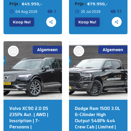
€45.950,-
€79.950,-
Prijs :
Prijs :
2
53
04 Aug 2026
25 Jul 2026
Koop Nu!
Koop Nu!
Algemeen
Algemeen
bij @Russcher Auto's
bij @Russcher Auto's
STAPHORST
STAPHORST
Volvo XC90 2.0 D5
Dodge Ram 1500 3.0L
235Pk Aut. | AWD |
6-Cilinder High
Inscription | 7-
Output 548Pk 4x4
Persoons |
Crew Cab | Limited |