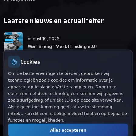
Laatste nieuws en actualiteiten
August 10, 2026
Wat Brengt Markttrading 2.0?
Cookies
June 24, 2026
Tips en Tricks
Om de beste ervaringen te bieden, gebruiken wij
technologieën zoals cookies om informatie over je
apparaat op te slaan en/of te raadplegen. Door in te
April 12, 2026
stemmen met deze technologieën kunnen wij gegevens
De opkomst van Markttrading 2.0: Een
zoals surfgedrag of unieke ID's op deze site verwerken.
revolutie in online handelen.
Als je geen toestemming geeft of uw toestemming
intrekt, kan dit een nadelige invloed hebben op bepaalde
functies en mogelijkheden.
Alles accepteren
© 2024
. Alle rechten voorbehouden.
Markttrading