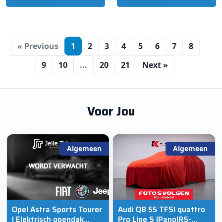
« Previous
1
2
3
4
5
6
7
8
9
10
...
20
21
Next »
Voor Jou
Algemeen
Algemeen
Opel Astra Sports Tourer
Audi Q8 55 TFSI quattro
| Elektrisch opendak
Pro Line S |Pano|RS-