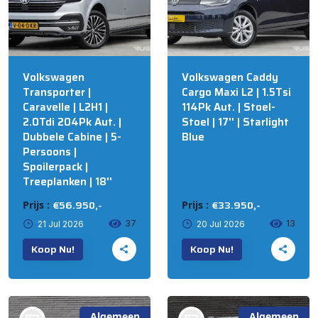
Volkswagen
Volkswagen Caddy
Transporter |
Cargo Maxi L2 | 1.5Tsi
Caravelle | L2H1 |
114Pk Aut. | Stoel-
2.0Tdi 204Pk Aut. |
Stoel | 17'' | Starlight
Dubbele Cabine | 5-
Blue
Persoons |
Spoilerpack |
Treeplanken | 18''
€56.950,-
€33.950,-
Prijs :
Prijs :
37
13
21 Jul 2026
20 Jul 2026
Koop Nu!
Koop Nu!
Algemeen
Algemeen