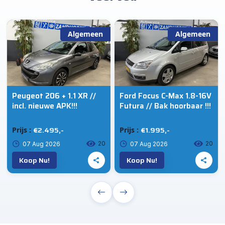
Algemeen
Algemeen
Peugeot 206 + 1.1 XR //
Ford Focus C-Max 1.8-16V
incl. nieuwe APK!!!
Futura // Bak hoorbaar !!!
€2.495,-
€1.995,-
Prijs :
Prijs :
20
20
07 Aug 2026
07 Aug 2026
Koop Nu!
Koop Nu!