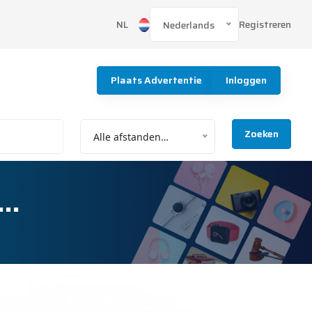
Registreren
NL
Nederlands
Plaats Advertentie
Inloggen
Zoeken
Alle afstanden…
|…