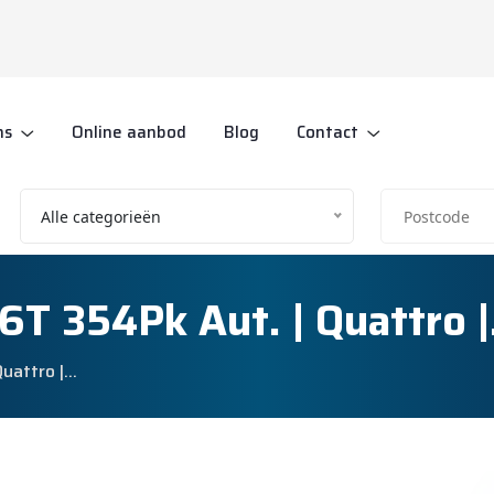
ns
Online aanbod
Blog
Contact
Alle categorieën
6T 354Pk Aut. | Quattro 
Quattro |…