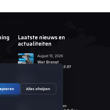
ning
Laatste nieuws en
actualiteiten
August 10, 2026
Wat Brengt
Markttrading 2.0?
June 24, 2026
Tips en Tricks
cepteren
Alles afwijzen
April 12, 2026
De opkomst van