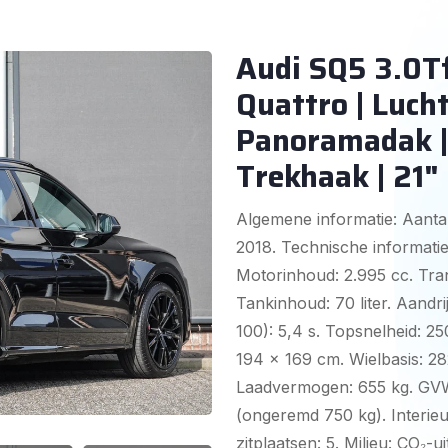
Audi SQ5 3.0Tf
Quattro | Lucht
Panoramadak |
Trekhaak | 21"
Algemene informatie: Aantal
2018. Technische informatie:
Motorinhoud: 2.995 cc. Tran
Tankinhoud: 70 liter. Aandrij
100): 5,4 s. Topsnelheid: 
194 x 169 cm. Wielbasis: 28
Laadvermogen: 655 kg. GVW:
(ongeremd 750 kg). Interieur
zitplaatsen: 5. Milieu: CO₂-u