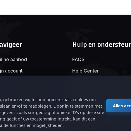
avigeer
Hulp en ondersteu
line aanbod
FAQS
jn account
Help Center
Veilig online handelen
Algemene voorwaarden
, gebruiken wij technologieën zoals cookies om
Privacybeleid
Alles ac
e slaan en/of te raadplegen. Door in te stemmen met
gevens zoals surfgedrag of unieke ID's op deze site
ng geeft of uw toestemming intrekt, kan dit een
alde functies en mogelijkheden.