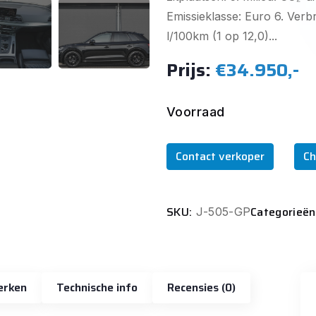
Emissieklasse: Euro 6. Verb
l/100km (1 op 12,0)...
Prijs:
€34.950,-
Voorraad
Contact verkoper
Ch
SKU:
Categorieën
J-505-GP
erken
Technische info
Recensies (0)