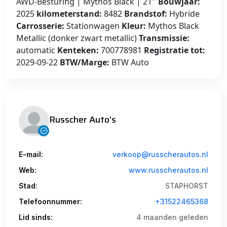
AWD-Besturing | Mythos Black | 21''
Bouwjaar:
2025
kilometerstand:
8482
Brandstof:
Hybride
Carrosserie:
Stationwagen
Kleur:
Mythos Black
Metallic (donker zwart metallic)
Transmissie:
automatic
Kenteken:
700778981
Registratie tot:
2029-09-22
BTW/Marge:
BTW Auto
Russcher Auto's
E-mail:
verkoop@russcherautos.nl
Web:
www.russcherautos.nl
Stad:
STAPHORST
Telefoonnummer:
+31522465368
Lid sinds:
4 maanden geleden