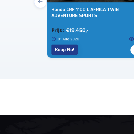
Honda CRF 1100 L AFRICA TWIN
ADVENTURE SPORTS
€19.450,-
Prijs :
1
01 Aug 2026
Koop Nu!