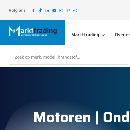
Volg ons
Markttrading
Over o
Motoren | Ond