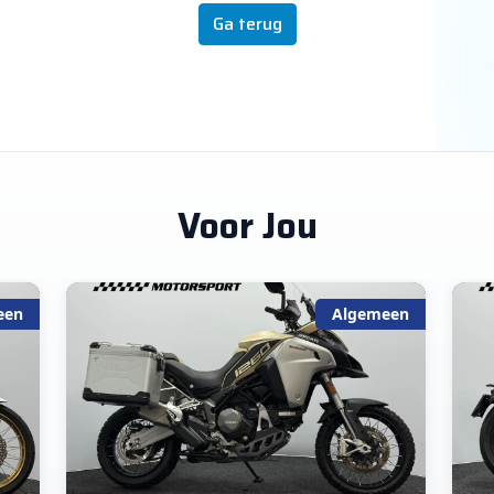
Ga terug
Voor Jou
een
Algemeen