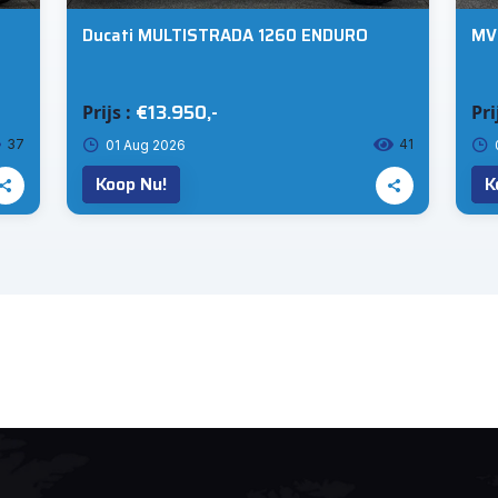
Ducati MULTISTRADA 1260 ENDURO
MV
€13.950,-
Prijs :
Pri
37
41
01 Aug 2026
Koop Nu!
K