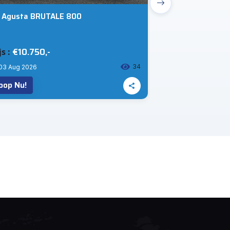
 Agusta BRUTALE 800
Yamaha XSR 90
€10.750,-
€10.750,-
js :
Prijs :
34
03 Aug 2026
02 Aug 2026
oop Nu!
Koop Nu!