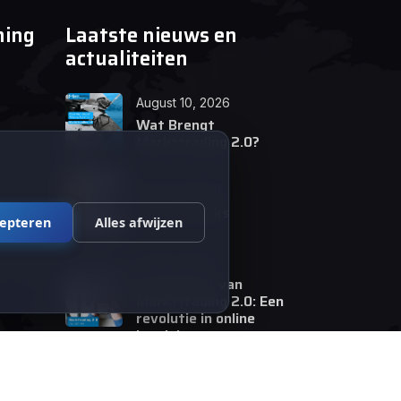
ning
Laatste nieuws en
actualiteiten
August 10, 2026
Wat Brengt
Markttrading 2.0?
June 24, 2026
Tips en Tricks
cepteren
Alles afwijzen
April 12, 2026
De opkomst van
Markttrading 2.0: Een
revolutie in online
handelen.