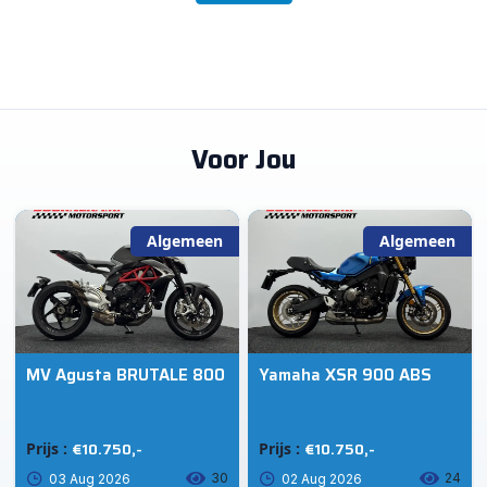
Voor Jou
Algemeen
Algemeen
MV Agusta BRUTALE 800
Yamaha XSR 900 ABS
€10.750,-
€10.750,-
Prijs :
Prijs :
30
24
03 Aug 2026
02 Aug 2026