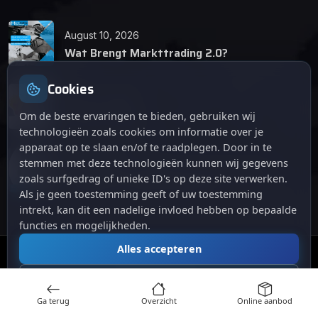
August 10, 2026
Wat Brengt Markttrading 2.0?
Cookies
June 24, 2026
Tips en Tricks
Om de beste ervaringen te bieden, gebruiken wij
technologieën zoals cookies om informatie over je
apparaat op te slaan en/of te raadplegen. Door in te
April 12, 2026
stemmen met deze technologieën kunnen wij gegevens
De opkomst van Markttrading 2.0: Een
zoals surfgedrag of unieke ID's op deze site verwerken.
revolutie in online handelen.
Als je geen toestemming geeft of uw toestemming
intrekt, kan dit een nadelige invloed hebben op bepaalde
functies en mogelijkheden.
Alles accepteren
© 2024
. Alle rechten voorbehouden.
Markttrading
Alles afwijzen
Ga terug
Overzicht
Online aanbod