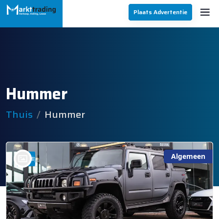
Plaats Advertentie
Hummer
Thuis
Hummer
Algemeen
bij @AIG Automotive Bunschoten Spakenburg