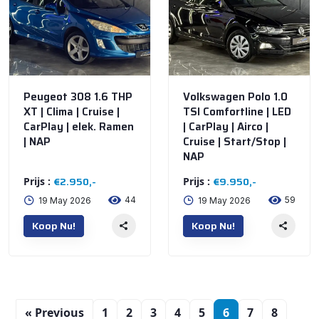
Peugeot 308 1.6 THP
Volkswagen Polo 1.0
XT | Clima | Cruise |
TSI Comfortline | LED
CarPlay | elek. Ramen
| CarPlay | Airco |
| NAP
Cruise | Start/Stop |
NAP
€2.950,-
€9.950,-
Prijs :
Prijs :
44
59
19 May 2026
19 May 2026
Koop Nu!
Koop Nu!
« Previous
1
2
3
4
5
6
7
8