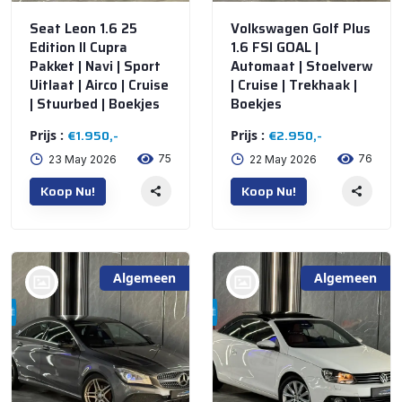
Seat Leon 1.6 25
Volkswagen Golf Plus
Edition II Cupra
1.6 FSI GOAL |
Pakket | Navi | Sport
Automaat | Stoelverw
Uitlaat | Airco | Cruise
| Cruise | Trekhaak |
| Stuurbed | Boekjes
Boekjes
€1.950,-
€2.950,-
Prijs :
Prijs :
75
76
23 May 2026
22 May 2026
Koop Nu!
Koop Nu!
Algemeen
Algemeen
bij @De Waai Auto's
bij @De Waai Auto's
Store
Store