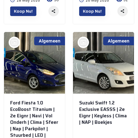
28 May 2026
26 May 2026
Koop Nu!
Koop Nu!
Algemeen
Algemeen
bij @De Waai Auto's
bij @De Waai Auto's
Store
Store
Ford Fiesta 1.0
Suzuki Swift 1.2
EcoBoost Titanium |
Exclusive EASSS | 2e
2e Eignr | Navi | Vol
Eignr | Keyless | Clima
Onderh | Clima | Sfeer
| NAP | Boekjes
| Nap | Parkpilot |
Stuurbed | LED |