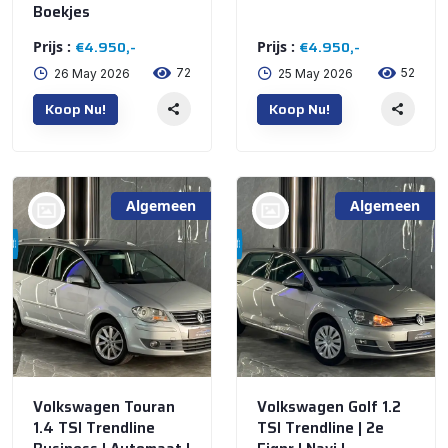
Boekjes
€4.950,-
€4.950,-
Prijs :
Prijs :
72
52
26 May 2026
25 May 2026
Koop Nu!
Koop Nu!
Algemeen
Algemeen
bij @De Waai Auto's
bij @De Waai Auto's
Store
Store
Volkswagen Touran
Volkswagen Golf 1.2
1.4 TSI Trendline
TSI Trendline | 2e