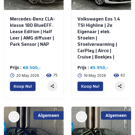
Mercedes-Benz CLA-
Volkswagen Eos 1.4
klasse 180 BlueEFF.
TSI Highline | 2e
Lease Edition | Half
Eigenaar | elek.
Leer | AMG diffuser |
Stoelen |
Park Sensor | NAP
Stoelverwarming |
CarPlay | Airco |
Cruise | Boekjes |
€8.500,-
€5.950,-
Prijs :
Prijs :
75
62
20 May 2026
19 May 2026
Koop Nu!
Koop Nu!
Algemeen
Algemeen
bij @De Waai Auto's
bij @De Waai Auto's
Store
Store