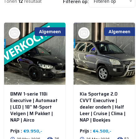
Filteren op:
Filteren op
Tonen
12
resultaat
Algemeen
Algemeen
bij @De Waai Auto's
bij @De Waai Auto's
Store
Store
BMW 1-serie 118i
Kia Sportage 2.0
Executive | Automaat
CVVT Executive |
| LED | 18” M-Sport
dealer onderh | Half
Velgen | M Pakket |
Leer | Cruise | Clima |
NAP | Airco
NAP | Boekjes
€9.950,-
€4.500,-
Prijs :
Prijs :
36
52