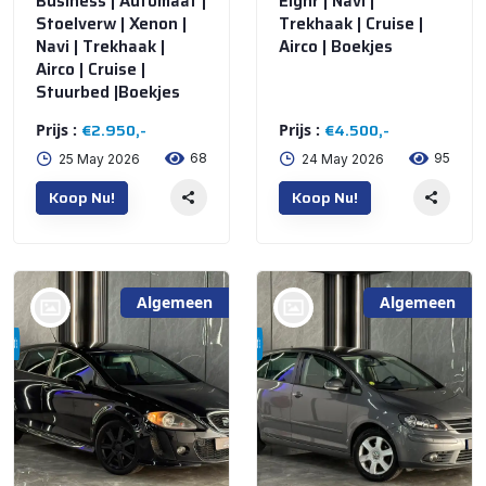
Business | Automaat |
Eignr | Navi |
Stoelverw | Xenon |
Trekhaak | Cruise |
Navi | Trekhaak |
Airco | Boekjes
Airco | Cruise |
Stuurbed |Boekjes
€2.950,-
€4.500,-
Prijs :
Prijs :
68
95
25 May 2026
24 May 2026
Koop Nu!
Koop Nu!
Algemeen
Algemeen
bij @De Waai Auto's
bij @De Waai Auto's
Store
Store