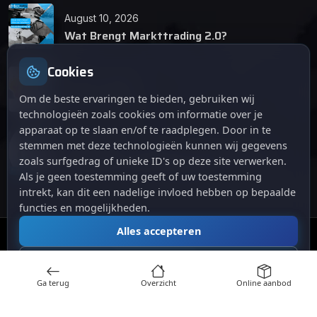
August 10, 2026
Wat Brengt Markttrading 2.0?
Cookies
June 24, 2026
Tips en Tricks
Om de beste ervaringen te bieden, gebruiken wij
technologieën zoals cookies om informatie over je
apparaat op te slaan en/of te raadplegen. Door in te
April 12, 2026
stemmen met deze technologieën kunnen wij gegevens
De opkomst van Markttrading 2.0: Een
zoals surfgedrag of unieke ID's op deze site verwerken.
revolutie in online handelen.
Als je geen toestemming geeft of uw toestemming
intrekt, kan dit een nadelige invloed hebben op bepaalde
functies en mogelijkheden.
Alles accepteren
© 2024
. Alle rechten voorbehouden.
Markttrading
Alles afwijzen
Ga terug
Overzicht
Online aanbod