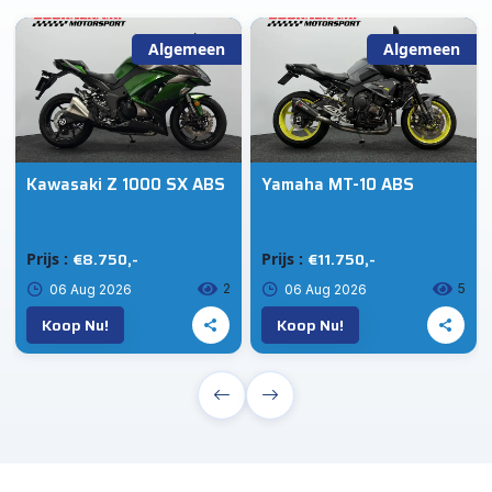
Algemeen
Algemeen
Kawasaki Z 1000 SX ABS
Yamaha MT-10 ABS
€8.750,-
€11.750,-
Prijs :
Prijs :
2
5
06 Aug 2026
06 Aug 2026
Koop Nu!
Koop Nu!