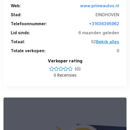
Web:
www.primeautos.nl
Stad:
EINDHOVEN
Telefoonnummer:
+31636395962
Lid sinds:
6 maanden geleden
Totaal:
52
Bekijk alles
Totale verkopen:
0
Verkoper rating
(0)
0 Recensies