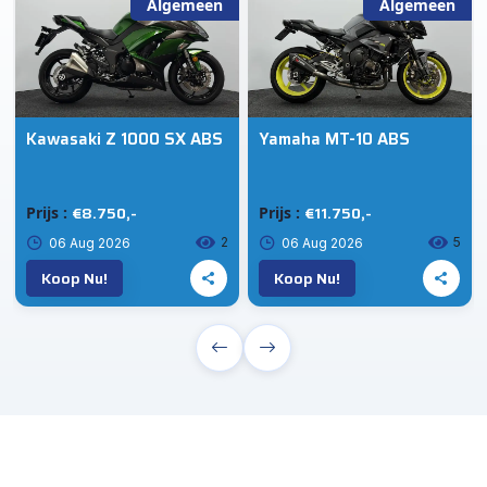
Algemeen
Algemeen
Kawasaki Z 1000 SX ABS
Yamaha MT-10 ABS
€8.750,-
€11.750,-
Prijs :
Prijs :
2
5
06 Aug 2026
06 Aug 2026
Koop Nu!
Koop Nu!