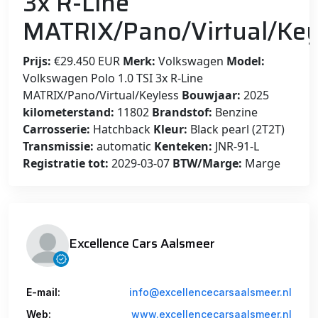
3x R-Line
MATRIX/Pano/Virtual/Key
Prijs:
€29.450 EUR
Merk:
Volkswagen
Model:
Volkswagen Polo 1.0 TSI 3x R-Line
MATRIX/Pano/Virtual/Keyless
Bouwjaar:
2025
kilometerstand:
11802
Brandstof:
Benzine
Carrosserie:
Hatchback
Kleur:
Black pearl (2T2T)
Transmissie:
automatic
Kenteken:
JNR-91-L
Registratie tot:
2029-03-07
BTW/Marge:
Marge
Excellence Cars Aalsmeer
E-mail:
info@excellencecarsaalsmeer.nl
Web:
www.excellencecarsaalsmeer.nl