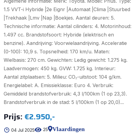
Algemene informatie: Merk: Toyota. Model: Prius. Type:
1.5 VVT-i Hybride |2e Eignr |Automaat |Clima |Stuurbed
|Trekhaak |Lmv |Nap |Boekjes. Aantal deuren: 5.
Technische informatie: Aantal cilinders: 4. Motorinhoud:
1.497 cc. Brandstofsoort: Hybride (elektrisch en
benzine). Aandrijving: Voorwielaandrijving. Acceleratie
(0-100): 10,9 s. Topsnelheid: 170 km/u. Maten:
Wielbasis: 270 cm. Gewichten: Ledig gewicht: 1.275 kg.
Laadvermogen: 450 kg. GVW: 1.725 kg. Interieur:
Aantal zitplaatsen: 5. Milieu: CO₂-uitstoot: 104 g/km.
Energielabel: A. Emissieklasse: Euro 4. Verbruik:
Gemiddeld brandstofverbruik: 4,3 l/100km (1 op 23,3).
Brandstofverbruik in de stad: 5 l/100km (1 op 20,0)...
Prijs:
€2.950,-
Vlaardingen
25
04 Jul 2025