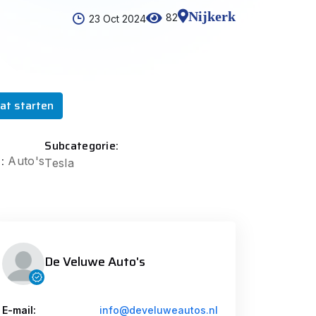
Nijkerk
82
23 Oct 2024
at starten
Subcategorie:
:
Auto's
Tesla
De Veluwe Auto's
E-mail:
info@develuweautos.nl