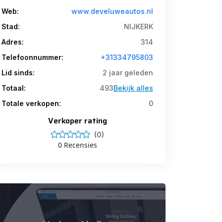
Web:
www.develuweautos.nl
Stad:
NIJKERK
Adres:
314
Telefoonnummer:
+31334795803
Lid sinds:
2 jaar geleden
Totaal:
493
Bekijk alles
Totale verkopen:
0
Verkoper rating
(0)
0 Recensies