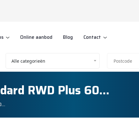
ns
Online aanbod
Blog
Contact
Alle categorieën
ndard RWD Plus 60…
60…