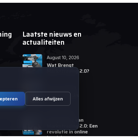
ning
Laatste nieuws en
actualiteiten
August 10, 2026
Wat Brengt
Markttrading 2.0?
June 24, 2026
Tips en Tricks
cepteren
Alles afwijzen
April 12, 2026
De opkomst van
Markttrading 2.0: Een
revolutie in online
handelen.