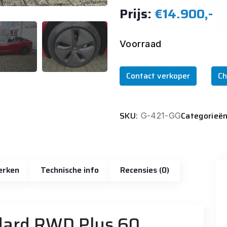
Prijs:
€14.900,-
Voorraad
Contact verkoper
Ch
SKU:
Categorieën
G-421-GG
erken
Technische info
Recensies (0)
dard RWD Plus 60