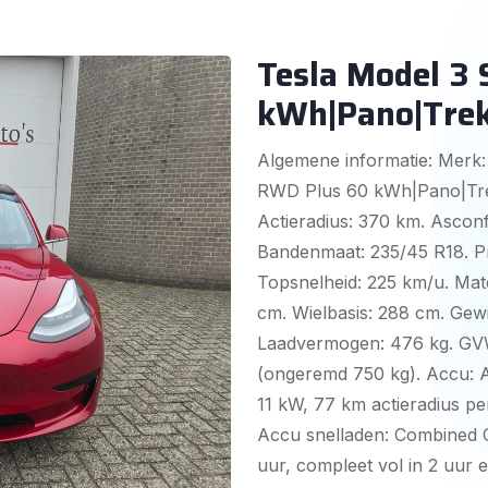
Tesla Model 3
kWh|Pano|Tre
Algemene informatie: Merk:
RWD Plus 60 kWh|Pano|Trekh
Actieradius: 370 km. Asconfi
Bandenmaat: 235/45 R18. Pre
Topsnelheid: 225 km/u. Mat
cm. Wielbasis: 288 cm. Gewi
Laadvermogen: 476 kg. GVW:
(ongeremd 750 kg). Accu: A
11 kW, 77 km actieradius pe
Accu snelladen: Combined C
uur, compleet vol in 2 uur e