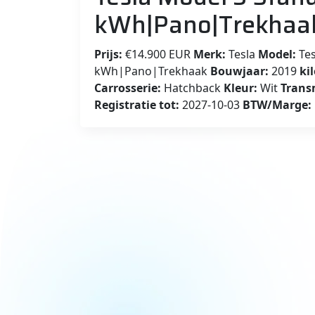
kWh|Pano|Trekhaa
Prijs:
€14.900 EUR
Merk:
Tesla
Model:
Tes
kWh|Pano|Trekhaak
Bouwjaar:
2019
ki
Carrosserie:
Hatchback
Kleur:
Wit
Trans
Registratie tot:
2027-10-03
BTW/Marge: