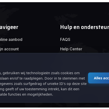
avigeer
Hulp en ondersteu
line aanbod
FAQS
jn account
Help Center
Veilig online handelen
Algemene voorwaarden
, gebruiken wij technologieën zoals cookies om
Privacybeleid
Alles ac
e slaan en/of te raadplegen. Door in te stemmen met
gevens zoals surfgedrag of unieke ID's op deze site
ng geeft of uw toestemming intrekt, kan dit een
alde functies en mogelijkheden.