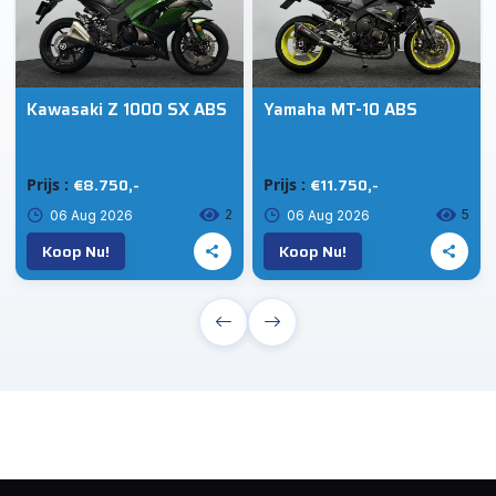
Kawasaki Z 1000 SX ABS
Yamaha MT-10 ABS
€8.750,-
€11.750,-
Prijs :
Prijs :
2
5
06 Aug 2026
06 Aug 2026
Koop Nu!
Koop Nu!