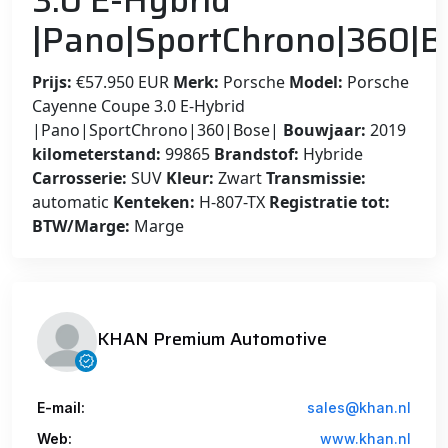
3.0 E-Hybrid
|Pano|SportChrono|360|B
Prijs:
€57.950 EUR
Merk:
Porsche
Model:
Porsche
Cayenne Coupe 3.0 E-Hybrid
|Pano|SportChrono|360|Bose|
Bouwjaar:
2019
kilometerstand:
99865
Brandstof:
Hybride
Carrosserie:
SUV
Kleur:
Zwart
Transmissie:
automatic
Kenteken:
H-807-TX
Registratie tot:
BTW/Marge:
Marge
KHAN Premium Automotive
E-mail:
sales@khan.nl
Web:
www.khan.nl