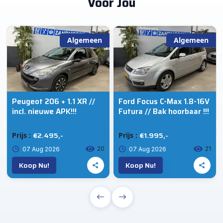
Voor Jou
Algemeen
Algemeen
Peugeot 206 + 1.1 XR //
Ford Focus C-Max 1.8-16V
incl. nieuwe APK!!!
Futura // Bak hoorbaar !!!
€2.495,-
€1.995,-
Prijs :
Prijs :
20
21
07 Aug 2026
07 Aug 2026
Koop Nu!
Koop Nu!