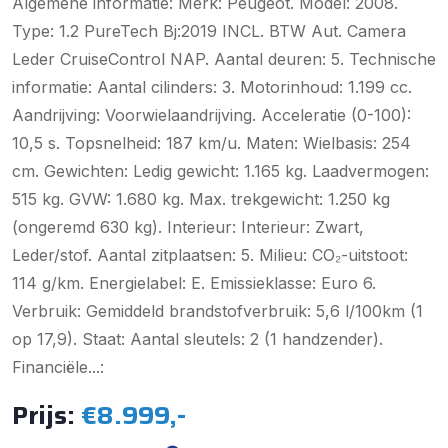
Algemene informatie: Merk: Peugeot. Model: 2008.
Type: 1.2 PureTech Bj:2019 INCL. BTW Aut. Camera
Leder CruiseControl NAP. Aantal deuren: 5. Technische
informatie: Aantal cilinders: 3. Motorinhoud: 1.199 cc.
Aandrijving: Voorwielaandrijving. Acceleratie (0-100):
10,5 s. Topsnelheid: 187 km/u. Maten: Wielbasis: 254
cm. Gewichten: Ledig gewicht: 1.165 kg. Laadvermogen:
515 kg. GVW: 1.680 kg. Max. trekgewicht: 1.250 kg
(ongeremd 630 kg). Interieur: Interieur: Zwart,
Leder/stof. Aantal zitplaatsen: 5. Milieu: CO₂-uitstoot:
114 g/km. Energielabel: E. Emissieklasse: Euro 6.
Verbruik: Gemiddeld brandstofverbruik: 5,6 l/100km (1
op 17,9). Staat: Aantal sleutels: 2 (1 handzender).
Financiële...:
Prijs:
€8.999,-