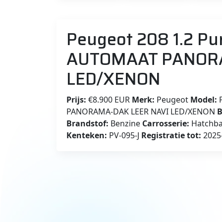
Peugeot 208 1.2 Pu
AUTOMAAT PANORA
LED/XENON
Prijs:
€8.900 EUR
Merk:
Peugeot
Model:
P
PANORAMA-DAK LEER NAVI LED/XENON
B
Brandstof:
Benzine
Carrosserie:
Hatchb
Kenteken:
PV-095-J
Registratie tot:
2025