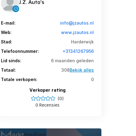
J.Z. Auto's
E-mail:
info@jzautos.nl
Web:
www.jzautos.nl
Stad:
Harderwijk
Telefoonnummer:
+31341267956
Lid sinds:
6 maanden geleden
Totaal:
308
Bekijk alles
Totale verkopen:
0
Verkoper rating
(0)
0 Recensies