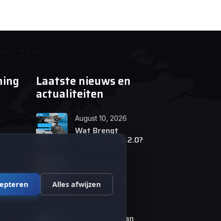
ning
Laatste nieuws en
actualiteiten
August 10, 2026
Wat Brengt
Markttrading 2.0?
June 24, 2026
Tips en Tricks
cepteren
Alles afwijzen
April 12, 2026
De opkomst van