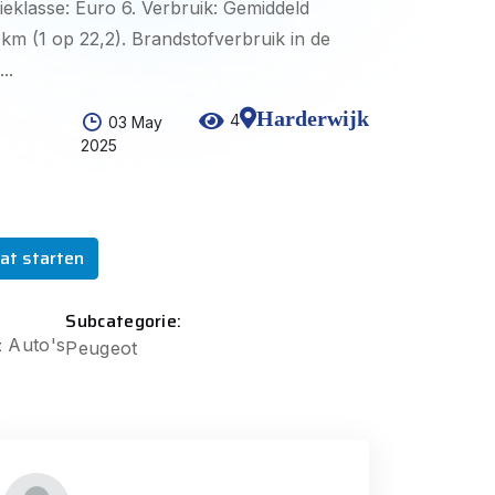
ieklasse: Euro 6. Verbruik: Gemiddeld
0km (1 op 22,2). Brandstofverbruik in de
..
Harderwijk
4
03 May
2025
at starten
Subcategorie:
:
Auto's
Peugeot