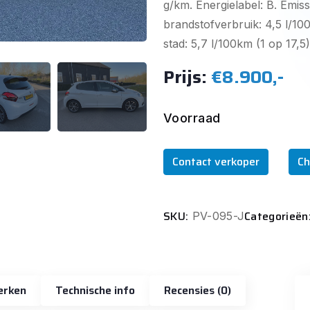
g/km. Energielabel: B. Emiss
brandstofverbruik: 4,5 l/10
stad: 5,7 l/100km (1 op 17,5).
Prijs:
€8.900,-
Voorraad
Contact verkoper
Ch
SKU:
Categorieën
PV-095-J
erken
Technische info
Recensies (0)