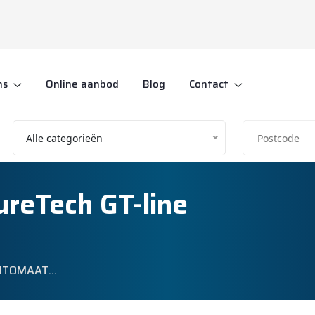
ns
Online aanbod
Blog
Contact
Alle categorieën
ureTech GT-line
 AUTOMAAT…