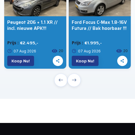
Peugeot 206 + 1.1 XR //
Ford Focus C-Max 1.8-16V
incl. nieuwe APK!!!
Futura // Bak hoorbaar !!!
€2.495,-
€1.995,-
Prijs :
Prijs :
20
20
07 Aug 2026
07 Aug 2026
Koop Nu!
Koop Nu!