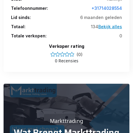
Telefoonnummer:
+31714028554
Lid sinds:
6 maanden geleden
Totaal:
134
Bekijk alles
Totale verkopen:
0
Verkoper rating
(0)
0 Recensies
Markttrading
Wat Brengt Markttrading