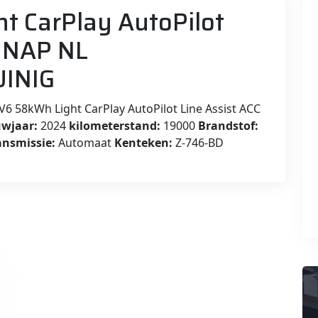
t CarPlay AutoPilot
D NAP NL
UINIG
V6 58kWh Light CarPlay AutoPilot Line Assist ACC
wjaar:
2024
kilometerstand:
19000
Brandstof:
ansmissie:
Automaat
Kenteken:
Z-746-BD