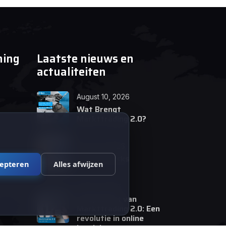
ning
Laatste nieuws en
actualiteiten
August 10, 2026
Wat Brengt
Markttrading 2.0?
June 24, 2026
Tips en Tricks
cepteren
Alles afwijzen
April 12, 2026
De opkomst van
Markttrading 2.0: Een
revolutie in online