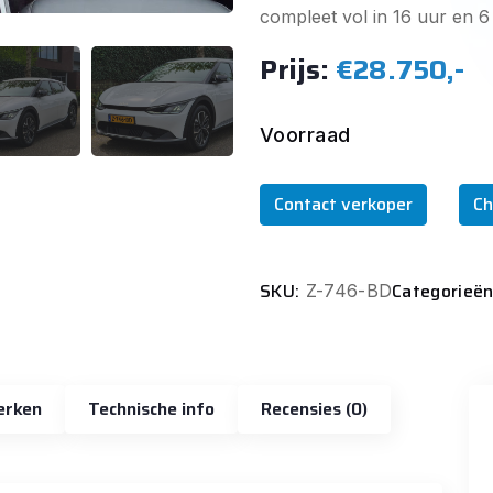
compleet vol in 16 uur en 6 
Prijs:
€28.750,-
Voorraad
Contact verkoper
Ch
SKU:
Categorieën
Z-746-BD
erken
Technische info
Recensies (0)