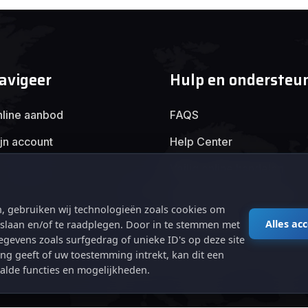
avigeer
Hulp en ondersteu
line aanbod
FAQS
jn account
Help Center
Veilig online handelen
Algemene voorwaarden
, gebruiken wij technologieën zoals cookies om
Privacybeleid
Alles ac
e slaan en/of te raadplegen. Door in te stemmen met
gevens zoals surfgedrag of unieke ID's op deze site
ng geeft of uw toestemming intrekt, kan dit een
alde functies en mogelijkheden.