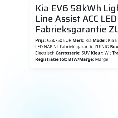
Kia EV6 58kWh Ligh
Line Assist ACC LE
Fabrieksgarantie Z
Prijs:
€28.750 EUR
Merk:
Kia
Model:
Kia E
LED NAP NL Fabrieksgarantie ZUINIG
Bou
Electrisch
Carrosserie:
SUV
Kleur:
Wit
Tr
Registratie tot:
BTW/Marge:
Marge