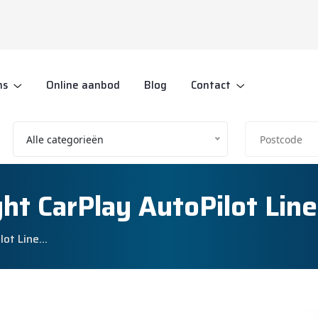
ns
Online aanbod
Blog
Contact
Alle categorieën
ht CarPlay AutoPilot Lin
lot Line…