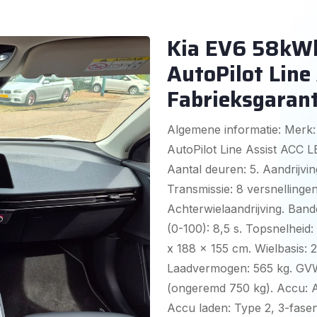
Kia EV6 58kWh
AutoPilot Line
Fabrieksgarant
Algemene informatie: Merk:
AutoPilot Line Assist ACC 
Aantal deuren: 5. Aandrijvin
Transmissie: 8 versnellingen
Achterwielaandrijving. Band
(0-100): 8,5 s. Topsnelhei
x 188 x 155 cm. Wielbasis: 
Laadvermogen: 565 kg. GVW:
(ongeremd 750 kg). Accu: 
Accu laden: Type 2, 3-fasen