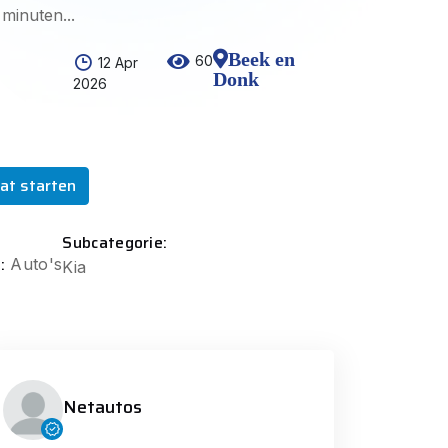
minuten...
Beek en
60
12 Apr
Donk
2026
at starten
Subcategorie:
:
Auto's
Kia
Netautos