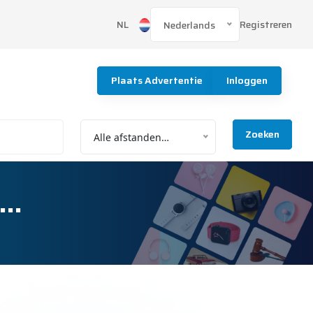
Registreren
NL
Nederlands
Plaats Advertentie
Inloggen
Zoeken
Alle afstanden…
e…