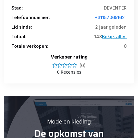
Stad:
DEVENTER
Telefoonnummer:
+311570651621
Lid sinds:
2 jaar geleden
Totaal:
148
Bekijk alles
Totale verkopen:
0
Verkoper rating
(0)
0 Recensies
Mode en kleding
De opkomst van