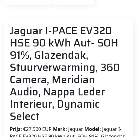
Jaguar I-PACE EV320
HSE 90 kWh Aut- SOH
91%, Glazendak,
Stuurverwarming, 360
Camera, Meridian
Audio, Nappa Leder
Interieur, Dynamic
Select
Prijs:
€27.900 EUR
Merk:
Jaguar
Model:
Jaguar I-
PACE EV320 HSE 90 kWh Aut- SOH 91%, Glazendak,