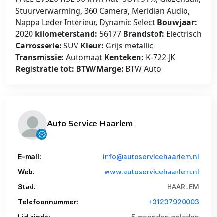
Stuurverwarming, 360 Camera, Meridian Audio,
Nappa Leder Interieur, Dynamic Select
Bouwjaar:
2020
kilometerstand:
56177
Brandstof:
Electrisch
Carrosserie:
SUV
Kleur:
Grijs metallic
Transmissie:
Automaat
Kenteken:
K-722-JK
Registratie tot:
BTW/Marge:
BTW Auto
Auto Service Haarlem
E-mail:
info@autoservicehaarlem.nl
Web:
www.autoservicehaarlem.nl
Stad:
HAARLEM
Telefoonnummer:
+31237920003
Lid sinds:
5 maanden geleden