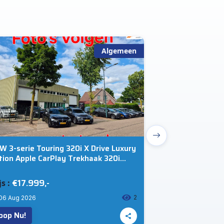
Algemeen
 3-serie Touring 320i X Drive Luxury
Kia Niro 1.6 GDi 
tion Apple CarPlay Trekhaak 320i
CarPlay 2e eigen
ive Luxury Edition
ExecutiveLine
€17.999,-
€16.799,
js :
Prijs :
2
06 Aug 2026
06 Aug 2026
oop Nu!
Koop Nu!