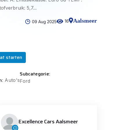
fverbruik: 5,7...
Aalsmeer
16
09 Aug 2025
at starten
Subcategorie:
n:
Auto's
Ford
Excellence Cars Aalsmeer