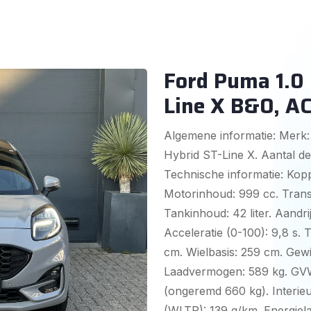
Ford Puma 1.0 
Line X B&O, A
Algemene informatie: Merk:
Hybrid ST-Line X. Aantal de
Technische informatie: Koppe
Motorinhoud: 999 cc. Trans
Tankinhoud: 42 liter. Aandri
Acceleratie (0-100): 9,8 s. 
cm. Wielbasis: 259 cm. Gewi
Laadvermogen: 589 kg. GVW:
(ongeremd 660 kg). Interieur
(WLTP): 139 g/km. Energiel