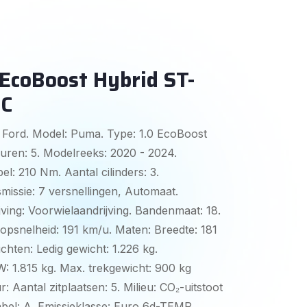
EcoBoost Hybrid ST-
CC
 Ford. Model: Puma. Type: 1.0 EcoBoost
uren: 5. Modelreeks: 2020 - 2024.
l: 210 Nm. Aantal cilinders: 3.
missie: 7 versnellingen, Automaat.
jving: Voorwielaandrijving. Bandenmaat: 18.
Topsnelheid: 191 km/u. Maten: Breedte: 181
chten: Ledig gewicht: 1.226 kg.
 1.815 kg. Max. trekgewicht: 900 kg
: Aantal zitplaatsen: 5. Milieu: CO₂-uitstoot
abel: A. Emissieklasse: Euro 6d-TEMP.