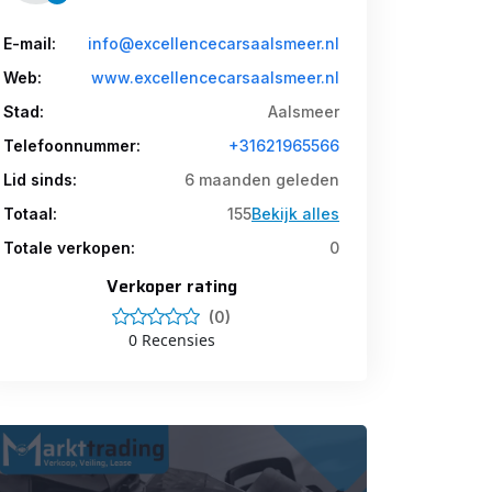
E-mail:
info@excellencecarsaalsmeer.nl
Web:
www.excellencecarsaalsmeer.nl
Stad:
Aalsmeer
Telefoonnummer:
+31621965566
Lid sinds:
6 maanden geleden
Totaal:
155
Bekijk alles
Totale verkopen:
0
Verkoper rating
(0)
0 Recensies