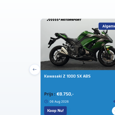
Algemeen
Algem
 DSG 115PK R-
Kawasaki Z 1000 SX ABS
AP!
€8.750,-
Prijs :
14
06 Aug 2026
Koop Nu!