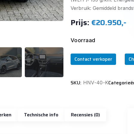
Verbruik: Gemiddeld brandsto
Prijs:
€20.950,-
Voorraad
Contact verkoper
Ch
SKU:
Categorieë
HNV-40-K
erken
Technische info
Recensies (0)