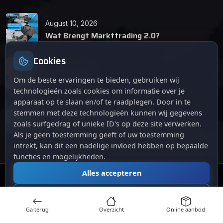
August 10, 2026
Wat Brengt Markttrading 2.0?
Cookies
June 24, 2026
Tips en Tricks
Om de beste ervaringen te bieden, gebruiken wij
technologieën zoals cookies om informatie over je
apparaat op te slaan en/of te raadplegen. Door in te
April 12, 2026
stemmen met deze technologieën kunnen wij gegevens
De opkomst van Markttrading 2.0: Een
zoals surfgedrag of unieke ID's op deze site verwerken.
revolutie in online handelen.
Als je geen toestemming geeft of uw toestemming
intrekt, kan dit een nadelige invloed hebben op bepaalde
functies en mogelijkheden.
Alles accepteren
© 2024
. Alle rechten voorbehouden.
Markttrading
Alles afwijzen
Ga terug
Overzicht
Online aanbod