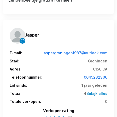
Eendenbeeldje gratis af te halen
Jasper
E-mail:
jaspergroningen1987@outlook.com
Stad:
Groningen
Adres:
6156 CA
Telefoonnummer:
0645232306
Lid sinds:
1 jaar geleden
Totaal:
4
Bekijk alles
Totale verkopen:
0
Verkoper rating