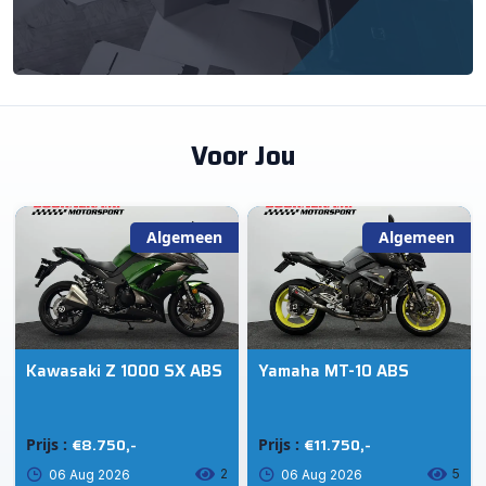
Voor Jou
Algemeen
Algemeen
Kawasaki Z 1000 SX ABS
Yamaha MT-10 ABS
€8.750,-
€11.750,-
Prijs :
Prijs :
2
5
06 Aug 2026
06 Aug 2026