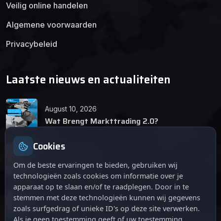
Veilig online handelen
Algemene voorwaarden
Privacybeleid
Laatste nieuws en actualiteiten
August 10, 2026
Wat Brengt Markttrading 2.0?
Cookies
June 24, 2026
Tips en Tricks
Om de beste ervaringen te bieden, gebruiken wij
technologieën zoals cookies om informatie over je
apparaat op te slaan en/of te raadplegen. Door in te
April 12, 2026
stemmen met deze technologieën kunnen wij gegevens
De opkomst van Markttrading 2.0: Een
zoals surfgedrag of unieke ID's op deze site verwerken.
revolutie in online handelen.
Als je geen toestemming geeft of uw toestemming