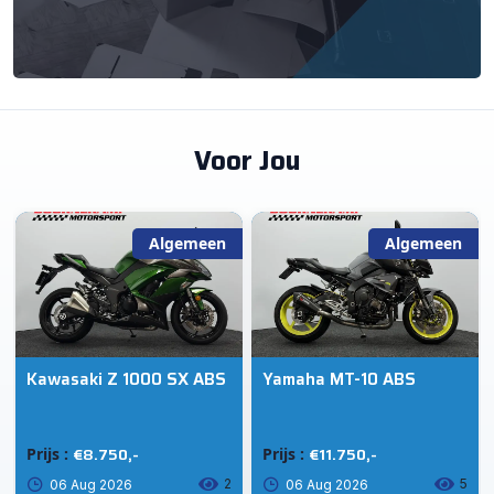
Voor Jou
Algemeen
Algemeen
Kawasaki Z 1000 SX ABS
Yamaha MT-10 ABS
€8.750,-
€11.750,-
Prijs :
Prijs :
2
5
06 Aug 2026
06 Aug 2026