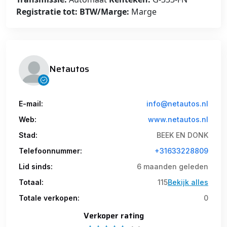
Registratie tot:
BTW/Marge:
Marge
Netautos
E-mail:
info@netautos.nl
Web:
www.netautos.nl
Stad:
BEEK EN DONK
Telefoonnummer:
+31633228809
Lid sinds:
6 maanden geleden
Totaal:
115
Bekijk alles
Totale verkopen:
0
Verkoper rating