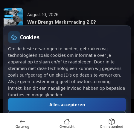
August 10, 2026
Wat Brengt Markttrading 2.0?
Cookies
June 24, 2026
Tips en Tricks
Om de beste ervaringen te bieden, gebruiken wij
technologieën zoals cookies om informatie over je
apparaat op te slaan en/of te raadplegen. Door in te
April 12, 2026
stemmen met deze technologieën kunnen wij gegevens
De opkomst van Markttrading 2.0: Een
zoals surfgedrag of unieke ID's op deze site verwerken.
revolutie in online handelen.
Als je geen toestemming geeft of uw toestemming
intrekt, kan dit een nadelige invloed hebben op bepaalde
functies en mogelijkheden.
Alles accepteren
© 2024
. Alle rechten voorbehouden.
Markttrading
Alles afwijzen
Ga terug
Overzicht
Online aanbod