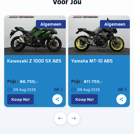
Voor Jou
Algemeen
Algemeen
Kawasaki Z 1000 SX ABS
Yamaha MT-10 ABS
€8.750,-
€11.750,-
Prijs :
Prijs :
2
5
06 Aug 2026
06 Aug 2026
Koop Nu!
Koop Nu!