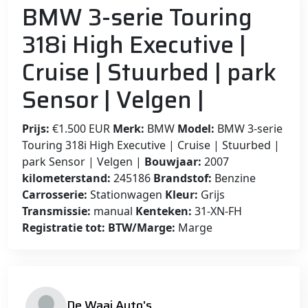
BMW 3-serie Touring
318i High Executive |
Cruise | Stuurbed | park
Sensor | Velgen |
Prijs:
€1.500 EUR
Merk:
BMW
Model:
BMW 3-serie
Touring 318i High Executive | Cruise | Stuurbed |
park Sensor | Velgen |
Bouwjaar:
2007
kilometerstand:
245186
Brandstof:
Benzine
Carrosserie:
Stationwagen
Kleur:
Grijs
Transmissie:
manual
Kenteken:
31-XN-FH
Registratie tot:
BTW/Marge:
Marge
De Waai Auto's