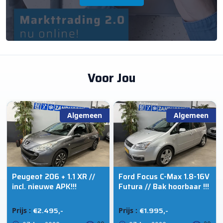
Voor Jou
Algemeen
Algemeen
Peugeot 206 + 1.1 XR //
Ford Focus C-Max 1.8-16V
incl. nieuwe APK!!!
Futura // Bak hoorbaar !!!
€2.495,-
€1.995,-
Prijs :
Prijs :