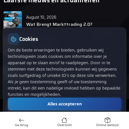
Laatste nieuws en actualiteiten
August 10, 2026
Wat Brengt Markttrading 2.0?
Cookies
June 24, 2026
Tips en Tricks
Om de beste ervaringen te bieden, gebruiken wij
technologieën zoals cookies om informatie over je
apparaat op te slaan en/of te raadplegen. Door in te
April 12, 2026
stemmen met deze technologieën kunnen wij gegevens
De opkomst van Markttrading 2.0: Een
zoals surfgedrag of unieke ID's op deze site verwerken.
revolutie in online handelen.
Als je geen toestemming geeft of uw toestemming
intrekt, kan dit een nadelige invloed hebben op bepaalde
functies en mogelijkheden.
Alles accepteren
© 2024
. Alle rechten voorbehouden.
Markttrading
Alles afwijzen
Ga terug
Overzicht
Online aanbod