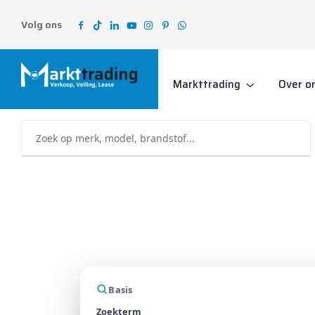
Volg ons
Markttrading
Over o
Basis
Zoekterm