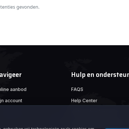
tenties gevonden.
avigeer
Hulp en ondersteu
line aanbod
FAQS
jn account
Help Center
Veilig online handelen
Algemene voorwaarden
, gebruiken wij technologieën zoals cookies om