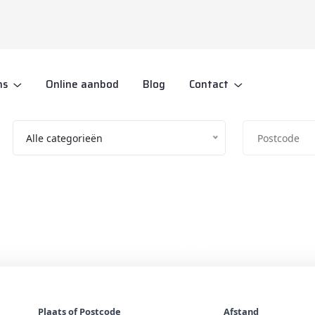
ns
Online aanbod
Blog
Contact
Alle categorieën
Vind jouw droomaanbod
Zoek in Tickets en Toegangskaarten
Plaats of Postcode
Afstand