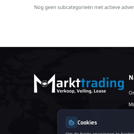
Nog geen subcategorieën met actieve adver
N
On
Mi
Cookies
Om de beste ervaringen te bieden