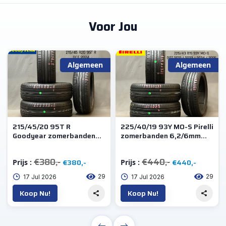
Voor Jou
Algemeen
Algemeen
215/45/20 95T R
225/40/19 93Y MO-S Pirelli
Goodyear zomerbanden
zomerbanden 6,2/6mm
demoaf 6,5mm profiel 4X
profiel 4X
€380,-
€440,-
€380,-
€440,-
Prijs :
Prijs :
29
29
17 Jul 2026
17 Jul 2026
Koop Nu!
Koop Nu!