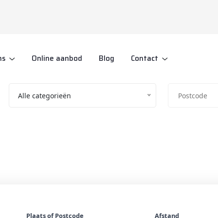
ns
Online aanbod
Blog
Contact
Alle categorieën
Vind jouw droomaanbod
Zoek in Antiek en kunst
Plaats of Postcode
Afstand