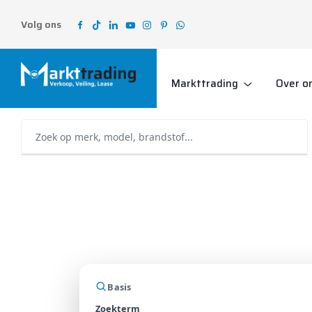
Volg ons
Markttrading
Over o
Basis
Zoekterm