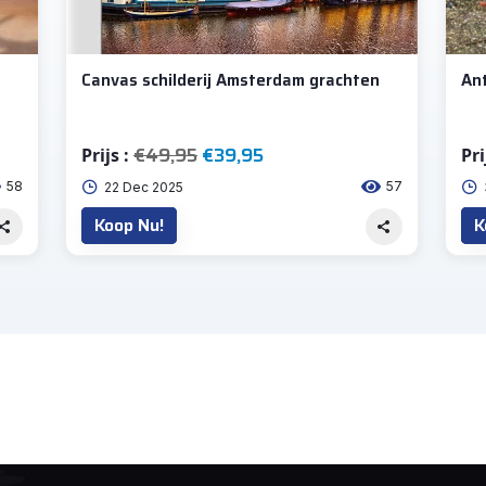
Canvas schilderij Amsterdam grachten
Ant
€49,95
€39,95
Prijs :
Pri
58
57
22 Dec 2025
Koop Nu!
K