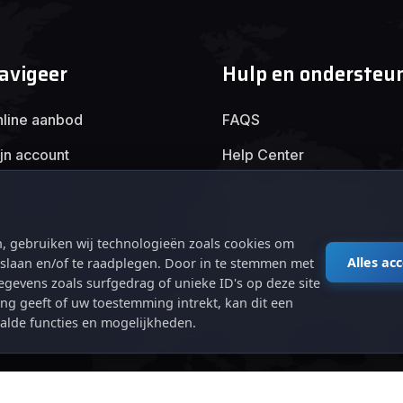
avigeer
Hulp en ondersteu
line aanbod
FAQS
jn account
Help Center
Veilig online handelen
Algemene voorwaarden
, gebruiken wij technologieën zoals cookies om
Privacybeleid
Alles ac
e slaan en/of te raadplegen. Door in te stemmen met
gevens zoals surfgedrag of unieke ID's op deze site
ng geeft of uw toestemming intrekt, kan dit een
alde functies en mogelijkheden.