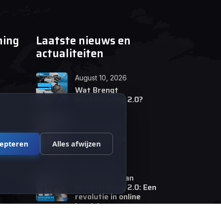
ning
Laatste nieuws en
actualiteiten
August 10, 2026
Wat Brengt
Markttrading 2.0?
June 24, 2026
Tips en Tricks
cepteren
Alles afwijzen
April 12, 2026
De opkomst van
Markttrading 2.0: Een
revolutie in online
handelen.