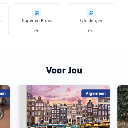
n
Koper en Brons
Schilderijen
1
1
Voor Jou
een
Algemeen