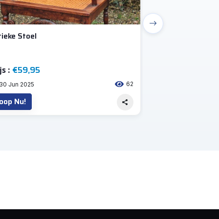
ieke Stoel
Antieke Kast
€59,95
€259,95
js :
Prijs :
62
30 Jun 2025
30 Jun 2025
oop Nu!
Koop Nu!